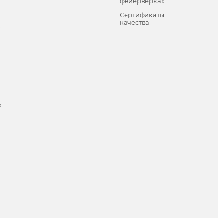
фейерверках
Сертификаты
качества
в
х
и