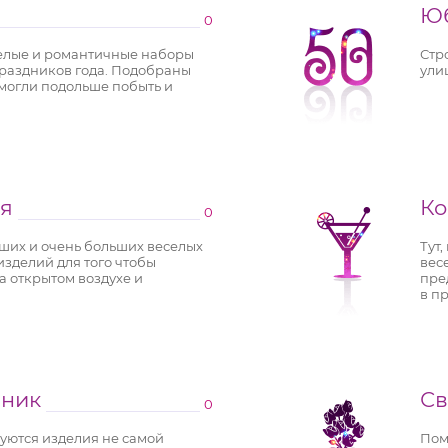
Ю
0
селые и романтичные наборы
Стр
праздников года. Подобраны
улиц
 могли подольше побыть и
я
Ко
0
ших и очень больших веселых
Тут
зделий для того чтобы
вес
а открытом воздухе и
пре
в п
дник
Св
0
зуются изделия не самой
Пом