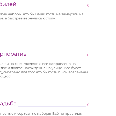
билей
0
огие наборы, что бы Ваши гости не замерзли на
е, а быстрее вернулись к столу...
рпоратив
0
, как и на Дне Рождения, всё направлено на
елое и долгое нахождение на улице. Всё будет
дусмотрено для того что бы гости были вовлечены
роцесс!
адьба
0
пезные и серьезные наборы. Всё по правилам