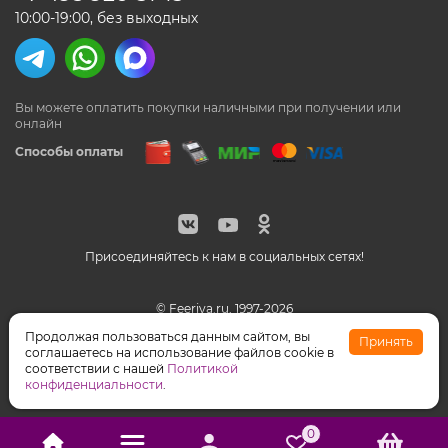
10:00-19:00, без выходных
Вы можете оплатить покупки наличными
при получении или
онлайн
Способы оплаты
Присоединяйтесь к нам в социальных сетях!
© Feeriya.ru, 1997-2026
WhatsApp принадлежат компании Meta, признанной
Продолжая пользоваться данным сайтом, вы
Принять
экстремистской организацией на территории РФ
соглашаетесь на использование файлов cookie в
соответствии с нашей
Политикой
конфиденциальности
.
0