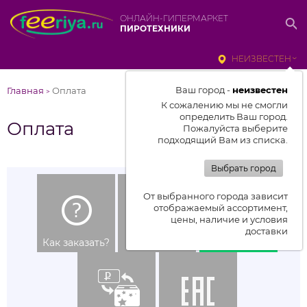
ОНЛАЙН-ГИПЕРМАРКЕТ
ПИРОТЕХНИКИ
НЕИЗВЕСТЕН
Ваш город -
неизвестен
Главная
Оплата
>
К сожалению мы не смогли
определить Ваш город.
Оплата
Пожалуйста выберите
подходящий Вам из списка.
Выбрать город
От выбранного города зависит
отображаемый ассортимент,
цены, наличие и условия
доставки
Как заказать?
Доставка
Оплата