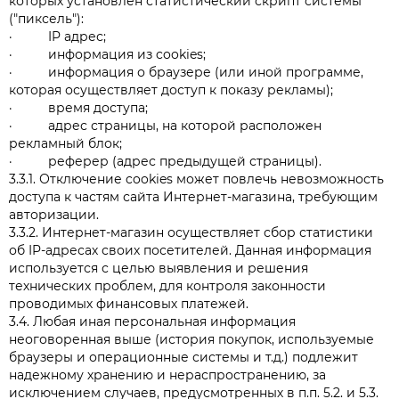
которых установлен статистический скрипт системы
("пиксель"):
· IP адрес;
· информация из cookies;
· информация о браузере (или иной программе,
которая осуществляет доступ к показу рекламы);
· время доступа;
· адрес страницы, на которой расположен
рекламный блок;
· реферер (адрес предыдущей страницы).
3.3.1. Отключение cookies может повлечь невозможность
доступа к частям сайта Интернет-магазина, требующим
авторизации.
3.3.2. Интернет-магазин осуществляет сбор статистики
об IP-адресах своих посетителей. Данная информация
используется с целью выявления и решения
технических проблем, для контроля законности
проводимых финансовых платежей.
3.4. Любая иная персональная информация
неоговоренная выше (история покупок, используемые
браузеры и операционные системы и т.д.) подлежит
надежному хранению и нераспространению, за
исключением случаев, предусмотренных в п.п. 5.2. и 5.3.