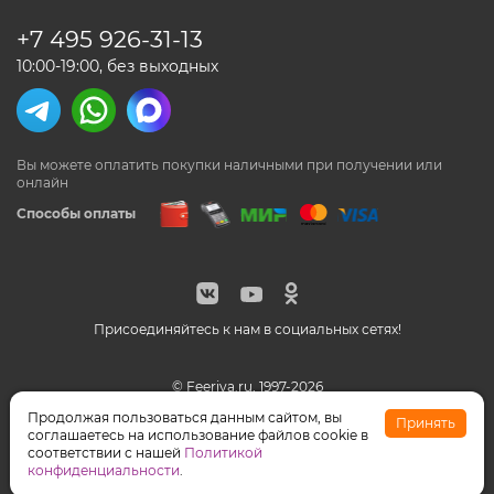
+7 495
926-31-13
10:00-19:00, без выходных
Вы можете оплатить покупки наличными
при получении или
онлайн
Способы оплаты
Присоединяйтесь к нам в социальных сетях!
© Feeriya.ru, 1997-2026
WhatsApp принадлежат компании Meta, признанной
Продолжая пользоваться данным сайтом, вы
Принять
экстремистской организацией на территории РФ
соглашаетесь на использование файлов cookie в
соответствии с нашей
Политикой
конфиденциальности
.