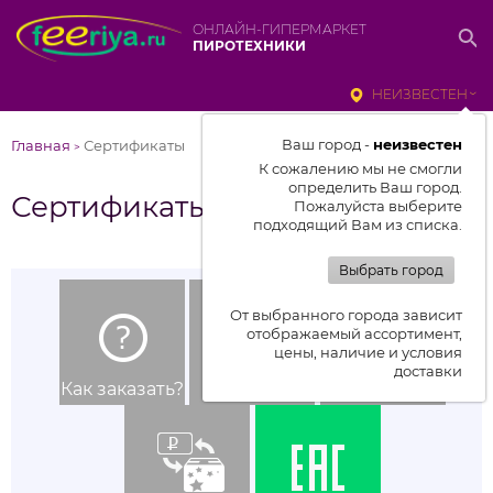
ОНЛАЙН-ГИПЕРМАРКЕТ
ПИРОТЕХНИКИ
НЕИЗВЕСТЕН
Ваш город -
неизвестен
Главная
Сертификаты
>
К сожалению мы не смогли
определить Ваш город.
Сертификаты
Пожалуйста выберите
подходящий Вам из списка.
Выбрать город
От выбранного города зависит
отображаемый ассортимент,
цены, наличие и условия
доставки
Как заказать?
Доставка
Оплата