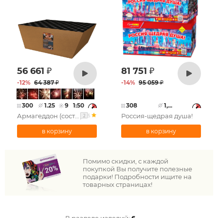
56 661
₽
81 751
₽
-
12
%
64 387
₽
-
14
%
95 059
₽
300
1.25
9
1:50
308
1,...
Армагеддон (состоит из 2-х батарей)
Россия-щедрая душа!
5
2
Помимо скидки, с каждой
покупкой Вы получите полезные
подарки! Подробности ищите на
товарных страницах!