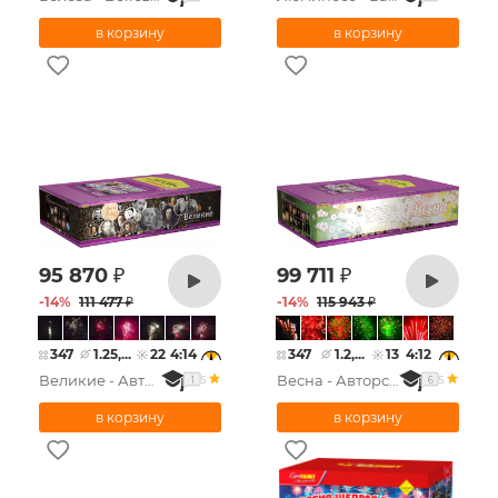
95 870
₽
99 711
₽
-
14
%
111 477
₽
-
14
%
115 943
₽
347
1.25,...
22
4:14
347
1.2,...
13
4:12
Великие - Авторская серия
Весна - Авторская серия
5
5
1
6