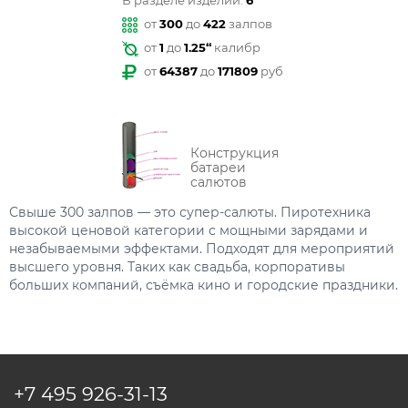
В разделе изделий:
6
от
300
до
422
залпов
от
1
до
1.25“
калибр
от
64387
до
171809
руб
Конструкция
батареи
салютов
Свыше 300 залпов — это супер-салюты. Пиротехника
высокой ценовой категории с мощными зарядами и
незабываемыми эффектами. Подходят для мероприятий
высшего уровня. Таких как свадьба, корпоративы
больших компаний, съёмка кино и городские праздники.
+7 495
926-31-13