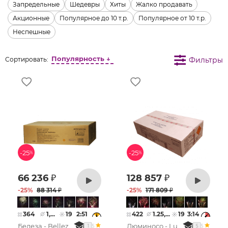
Запредельные
Шедевры
Хиты
Жалко продавать
Акционные
Популярное до 10 т.р.
Популярное от 10 т.р.
Неспешные
Популярность ↓
Фильтры
Сортировать:
-25
-25
%
%
66 236
₽
128 857
₽
-
25
%
88 314
₽
-
25
%
171 809
₽
364
1,...
19
2:51
422
1.25,...
19
3:14
Белеза - Bellezza
Люминосо - Luminoso
5
5
1
5