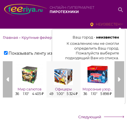
ОНЛАЙН-ГИПЕРМАРКЕТ
ПИРОТЕХНИКИ
НЕИЗВЕСТЕН
Ваш город -
неизвестен
Главная
Крупные фейерверки
>
К сожалению мы не смогли
определить Ваш город.
Показывать ленту изделий
Пожалуйста выберите
подходящий Вам из списка.
Выбрать город
От выбранного города зависит
отображаемый ассортимент,
Мир салютов
Офицеры
Морозные узоры
цены, наличие и условия
36
1.10"
4 405 ₽
49
1.00"
5 324 ₽
36
1.10"
5 898 ₽
81
0
доставки
Следующий