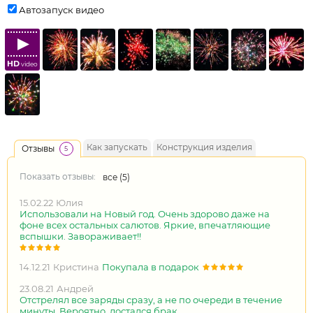
Автозапуск видео
HD
video
Как запускать
Конструкция изделия
Отзывы
5
Показать отзывы:
все (
5
)
15.02.22
Юлия
Использовали на Новый год. Очень здорово даже на
фоне всех остальных салютов. Яркие, впечатляющие
вспышки. Завораживает!!
14.12.21
Кристина
Покупала в подарок
23.08.21
Андрей
Отстрелял все заряды сразу, а не по очереди в течение
минуты. Вероятно, достался брак