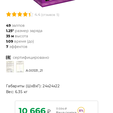
4.4
(отзывов: 5)
49
залпов
1.25"
размер заряда
35 м
высота
1:09
время (до)
7
эффектов
сертифицировано
A.00531_21
Габариты (ШхВхГ):
24x24x22
Вес:
6.35 кг
10 666
11 594
₽
₽
8
%
Ваша
скидка