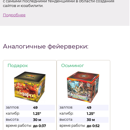
с самыми последними тенденциями в области создания
сайтов и юзабилити.
Подробнее
Аналогичные фейерверки:
Подарок
Осьминог
залпов:
залпов:
49
49
калибр:
калибр:
1.25"
1.25"
высота:
высота:
30 м
30 м
время работы:
время работы:
до
0:37
до
0:52