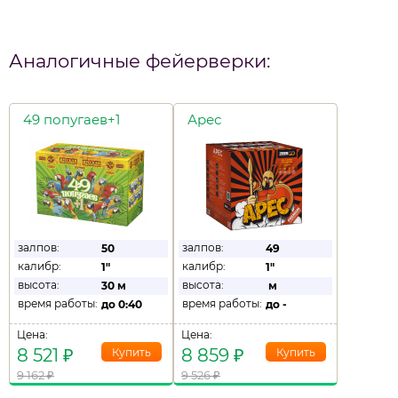
Аналогичные фейерверки:
49 попугаев+1
Арес
залпов:
залпов:
50
49
калибр:
калибр:
1"
1"
высота:
высота:
30 м
м
время работы:
время работы:
до
0:40
до
-
Цена:
Цена:
8 521
₽
8 859
₽
9 162
₽
9 526
₽