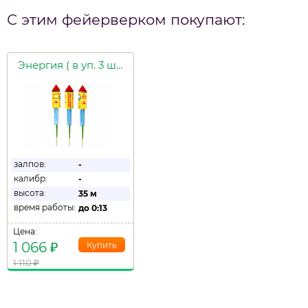
С этим фейерверком покупают:
Энергия ( в уп. 3 шт.)
залпов:
-
калибр:
-
высота:
35 м
время работы:
до
0:13
Цена:
1 066
₽
1 110
₽