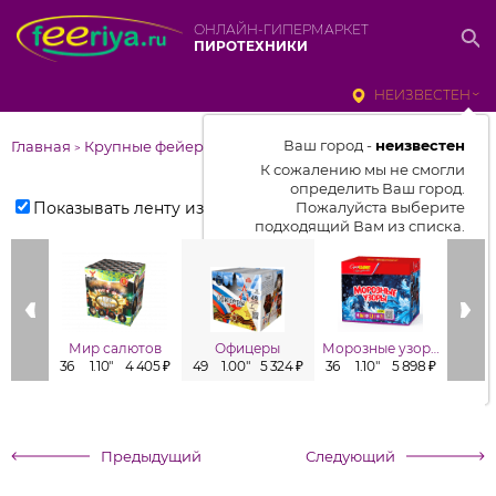
ОНЛАЙН-ГИПЕРМАРКЕТ
ПИРОТЕХНИКИ
НЕИЗВЕСТЕН
Ваш город -
неизвестен
Главная
Крупные фейерверки
>
К сожалению мы не смогли
определить Ваш город.
Показывать ленту изделий
Пожалуйста выберите
подходящий Вам из списка.
Выбрать город
От выбранного города зависит
отображаемый ассортимент,
Мир салютов
Офицеры
Морозные узоры
цены, наличие и условия
36
1.10"
4 405 ₽
49
1.00"
5 324 ₽
36
1.10"
5 898 ₽
81
0
доставки
Предыдущий
Следующий