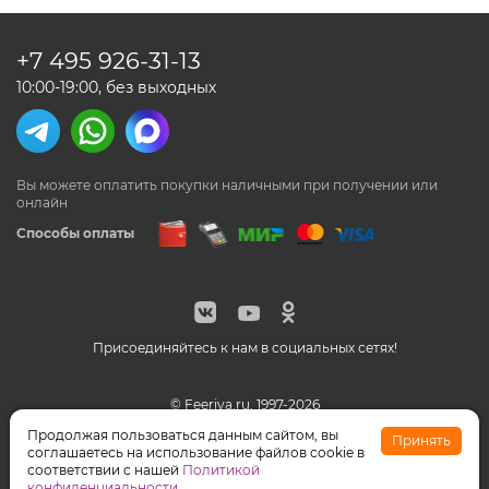
+7 495
926-31-13
10:00-19:00, без выходных
Вы можете оплатить покупки наличными
при получении или
онлайн
Способы оплаты
Присоединяйтесь к нам в социальных сетях!
© Feeriya.ru, 1997-2026
WhatsApp принадлежат компании Meta, признанной
Продолжая пользоваться данным сайтом, вы
Принять
экстремистской организацией на территории РФ
соглашаетесь на использование файлов cookie в
соответствии с нашей
Политикой
конфиденциальности
.