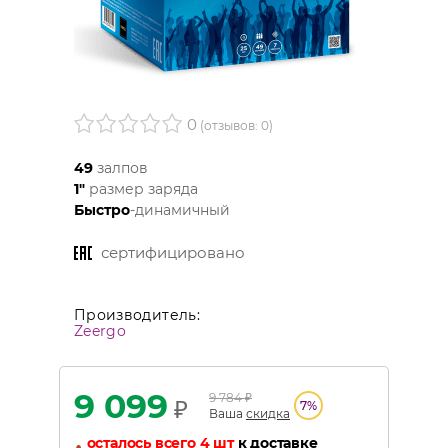
0
(отзывов: 0)
49
залпов
1"
размер заряда
Быстро
-динамичный
сертифицировано
Производитель:
Zeergo
9 099
9 784
₽
₽
7
%
Ваша
скидка
•
осталось всего 4 шт
к доставке