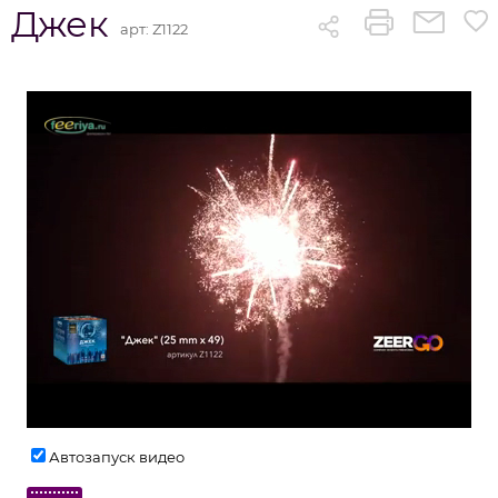
Джек
арт:
Z1122
Автозапуск видео