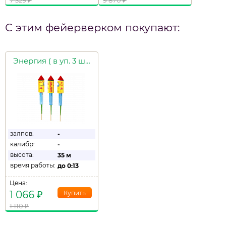
7 329
₽
9 870
₽
С этим фейерверком покупают:
Энергия ( в уп. 3 шт.)
залпов:
-
калибр:
-
высота:
35 м
время работы:
до
0:13
Цена:
1 066
₽
1 110
₽