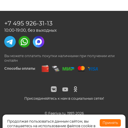
+7 495
926-31-13
10:00-19:00, без выходных
Вы можете оплатить покупки наличными
при получении или
онлайн
Способы оплаты
Присоединяйтесь к нам в социальных сетях!
© Feeriya.ru, 1997-2026
WhatsApp принадлежат компании Meta, признанной
Продолжая пользоваться данным сайтом, вы
Принять
экстремистской организацией на территории РФ
соглашаетесь на использование файлов cookie в