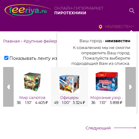
ОНЛАЙН-ГИПЕРМАРКЕТ
ПИРОТЕХНИКИ
НЕИЗВЕСТЕН
Ваш город -
неизвестен
Главная
Крупные фейерверки
>
К сожалению мы не смогли
определить Ваш город.
Показывать ленту изделий
Пожалуйста выберите
подходящий Вам из списка.
Выбрать город
От выбранного города зависит
отображаемый ассортимент,
Мир салютов
Офицеры
Морозные узоры
цены, наличие и условия
36
1.10"
4 405 ₽
49
1.00"
5 324 ₽
36
1.10"
5 898 ₽
81
0
доставки
Следующий