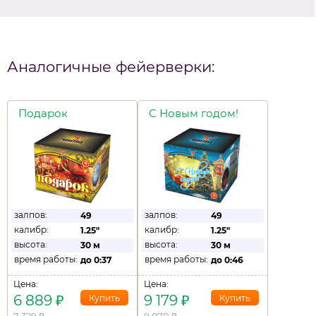
Аналогичные фейерверки:
Подарок
С Новым годом!
залпов:
залпов:
49
49
калибр:
калибр:
1.25"
1.25"
высота:
высота:
30 м
30 м
время работы:
время работы:
до
0:37
до
0:46
Цена:
Цена:
6 889
₽
9 179
₽