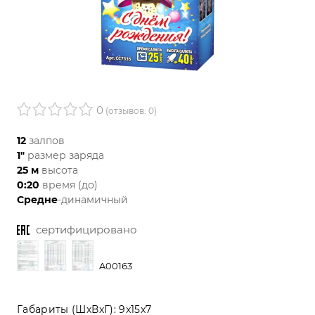
0
(отзывов: 0)
12
залпов
1"
размер заряда
25 м
высота
0:20
время (до)
Средне
-динамичный
сертифицировано
A00163
Габариты (ШхВхГ):
9x15x7