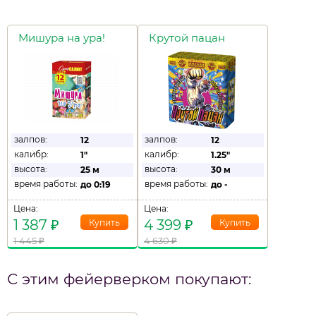
Мишура на ура!
Крутой пацан
залпов:
залпов:
12
12
калибр:
калибр:
1"
1.25"
высота:
высота:
25 м
30 м
время работы:
время работы:
до
0:19
до
-
Цена:
Цена:
1 387
₽
4 399
₽
1 445
₽
4 630
₽
С этим фейерверком покупают: