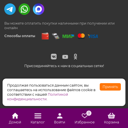
Вы можете оплатить покупки наличными
при получении или
онлайн
Способы оплаты
Присоединяйтесь к нам в социальных сетях!
© Feeriya.ru, 1997-2026
Продолжая пользоваться данным сайтом, вы
Принять
WhatsApp принадлежат компании Meta, признанной
соглашаетесь на использование файлов cookie в
экстремистской организацией на территории РФ
соответствии с нашей
Политикой
конфиденциальности
.
0
Домой
Каталог
Войти
Избранное
Корзина