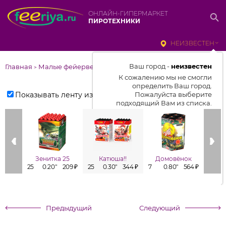
ОНЛАЙН-ГИПЕРМАРКЕТ
ПИРОТЕХНИКИ
НЕИЗВЕСТЕН
Ваш город -
неизвестен
Главная
Малые фейерверки
>
К сожалению мы не смогли
определить Ваш город.
Показывать ленту изделий
Пожалуйста выберите
подходящий Вам из списка.
Выбрать город
От выбранного города зависит
отображаемый ассортимент,
Зенитка 25
Катюша!!
Домовёнок
цены, наличие и условия
25
0.20"
209 ₽
25
0.30"
344 ₽
7
0.80"
564 ₽
7
доставки
Предыдущий
Следующий