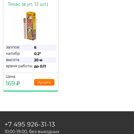
Техас (в уп. 12 шт.)
залпов:
6
калибр:
0.2"
высота:
20 м
время работы:
до
0:11
Цена:
169
₽
+7 495
926-31-13
10:00-19:00, без выходных