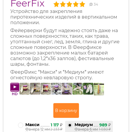
FeerFix
34
Устройство для закрепления
пиротехнических изделий в вертикальном
положении.
Фейерверки будут надежно стоять даже на
сложных поверхностях, таких, как трава,
утоптанный снег, лед, земля, глина и другие
сложные поверхности. В Феерфиксе
возможно закрепление малых батарей
салютов (до 1,2*х36 залпов), фестивальные
шары, фонтаны.
ФеерФикс *Макси* и *Медиум* имеют
огнестойкую кевларовую стропу.
HD
Макси
Медиум
1 117
₽
989
₽
Фанера 12 мм
2 233
₽
Фанера 6 мм
1 030
₽