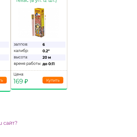
Техас (в уп. 12 шт.)
залпов:
6
калибр:
0.2"
высота:
20 м
время работы:
до
0:11
Цена:
169
₽
ш сайт?