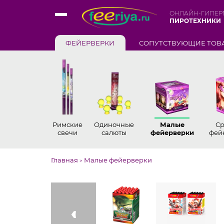
ОНЛАЙН-ГИПЕР
ПИРОТЕХНИКИ
ФЕЙЕРВЕРКИ
СОПУТСТВУЮЩИЕ ТОВ
Римские
Одиночные
Малые
С
свечи
салюты
фейерверки
фей
Главная
Малые фейерверки
>