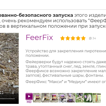
ованно-безопасного запуска
этого издел
 очень рекомендуем использовать “ФеерФи
в в вертикальном положении при запуск
FeerFix
34
Устройство для закрепления пиротехни
положении.
Фейерверки будут надежно стоять даже 
трава, утоптанный снег, лед, земля, гл
Феерфиксе возможно закрепление малых
залпов), фестивальные шары, фонтаны.
ФеерФикс *Макси* и *Медиум* имеют ог
HD