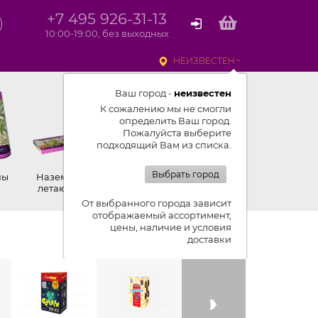
+7 495 926-31-13
10:00-19:00, без выходных
НЕИЗВЕСТЕН
Ваш город -
неизвестен
К сожалению мы не смогли
определить Ваш город.
Пожалуйста выберите
подходящий Вам из списка.
Выбрать город
ны
Наземные,
Ракеты
Петарды
летающие
От выбранного города зависит
отображаемый ассортимент,
цены, наличие и условия
Показывать ленту изделий
доставки