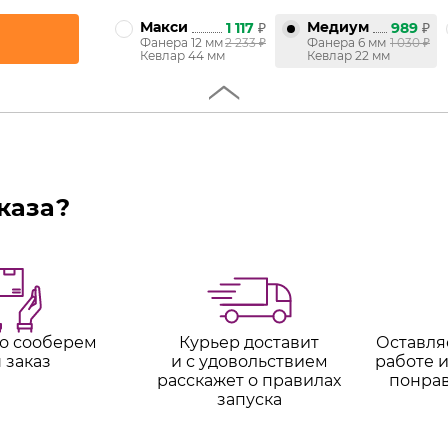
Макси
Медиум
1 117
₽
989
₽
Фанера 12 мм
2 233
₽
Фанера 6 мм
1 030
₽
Кевлар 44 мм
Кевлар 22 мм
каза?
о сооберем
Курьер доставит
Оставля
 заказ
и с удовольствием
работе и
расскажет о правилах
понра
запуска