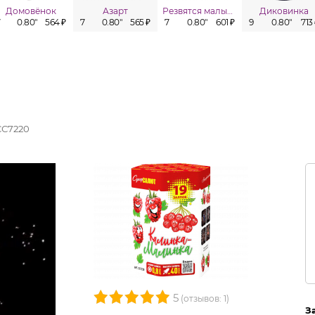
Домовёнок
Азарт
Резвятся малыши
Диковинка
7
0.80"
564 ₽
7
0.80"
565 ₽
7
0.80"
601 ₽
9
0.80"
713
СС7220
5
(отзывов: 1)
З