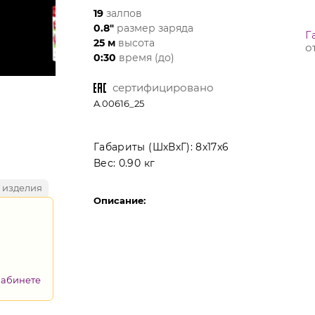
19
залпов
0.8"
размер заряда
Г
25 м
высота
о
0:30
время (до)
сертифицировано
A.00616_25
Габариты (ШхВхГ):
8x17x6
Вес:
0.90 кг
 изделия
Описание:
кабинете