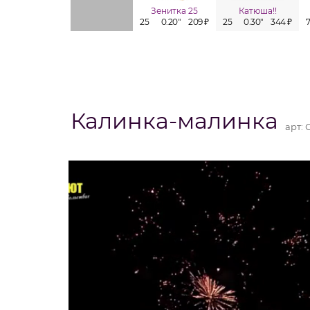
Зенитка 25
Катюша!!
25
0.20"
209 ₽
25
0.30"
344 ₽
Калинка-малинка
арт: