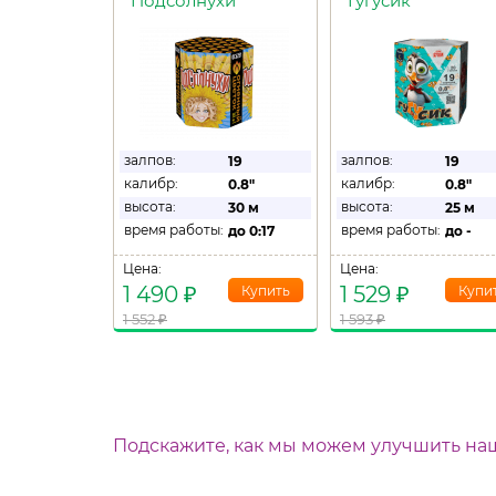
Подсолнухи
Гугусик
залпов:
залпов:
19
19
калибр:
калибр:
0.8"
0.8"
высота:
высота:
30 м
25 м
время работы:
время работы:
до
0:17
до
-
Цена:
Цена:
1 490
₽
1 529
₽
1 552
₽
1 593
₽
Подскажите, как мы можем улучшить на