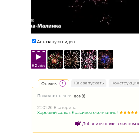
Автозапуск видео
HD
video
Как запускать
Конструкция
Отзывы
1
Показать отзывы:
все (
1
)
22.01.26
Екатерина
Хороший салют. Красивое окончание !
Добавить отзыв в личном 