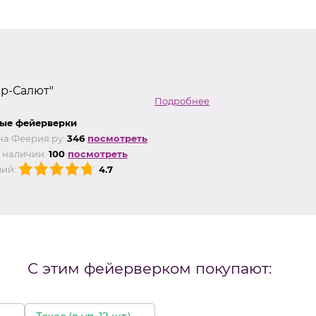
ер-Салют"
Подробнее
ые фейерверки
на Феерия.ру:
346
посмотреть
 наличии:
100
посмотреть
ий:
4.7
С этим фейерверком покупают: