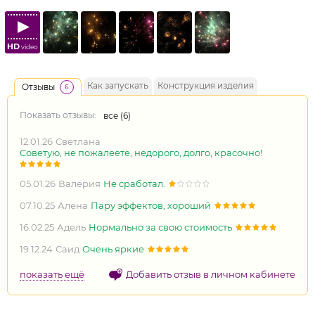
HD
video
Как запускать
Конструкция изделия
Отзывы
6
Показать отзывы:
все (
6
)
12.01.26
Светлана
Советую, не пожалеете, недорого, долго, красочно!
05.01.26
Валерия
Не сработал.
07.10.25
Алена
Пару эффектов, хороший
16.02.25
Адель
Нормально за свою стоимость
19.12.24
Саид
Очень яркие
показать ещё
Добавить отзыв в личном кабинете