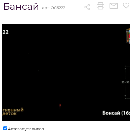
Бансай
арт:
ОС6222
Автозапуск видео