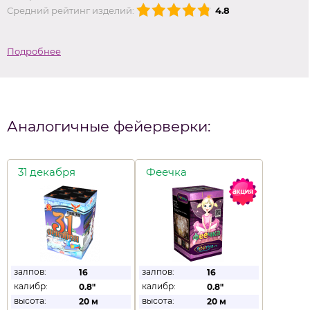
Средний рейтинг изделий:
4.8
Подробнее
Аналогичные фейерверки:
31 декабря
Феечка
залпов:
залпов:
16
16
калибр:
калибр:
0.8"
0.8"
высота:
высота:
20 м
20 м