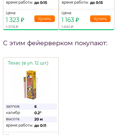
время работы:
время работы:
до
0:15
до
0:15
Цена:
Цена:
1 323
₽
1 163
₽
1 378
₽
1 661
₽
С этим фейерверком покупают:
Техас (в уп. 12 шт.)
залпов:
6
калибр:
0.2"
высота:
20 м
время работы:
до
0:11