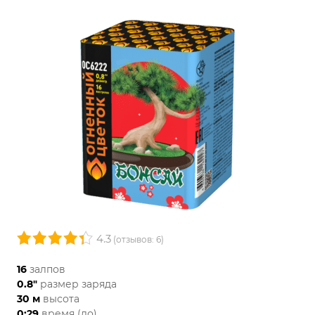
4.3
(отзывов: 6)
16
залпов
0.8"
размер заряда
30 м
высота
0:29
время (до)