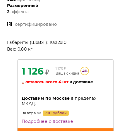
Размеренный
2
эффекта
сертифицировано
Габариты (ШхВхГ):
10x12x10
Вес:
0.80 кг
1 126
1 173
₽
₽
4
%
Ваша
скидка
•
осталось всего 4 шт
к доставке
Доставим по Москве
в пределах
МКАД:
Завтра
за
700 рублей
Подробнее о доставке