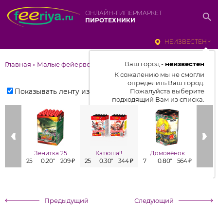
ОНЛАЙН-ГИПЕРМАРКЕТ
ПИРОТЕХНИКИ
НЕИЗВЕСТЕН
Ваш город -
неизвестен
Главная
Малые фейерверки
>
К сожалению мы не смогли
определить Ваш город.
Показывать ленту изделий
Пожалуйста выберите
подходящий Вам из списка.
Выбрать город
От выбранного города зависит
отображаемый ассортимент,
Зенитка 25
Катюша!!
Домовёнок
цены, наличие и условия
25
0.20"
209 ₽
25
0.30"
344 ₽
7
0.80"
564 ₽
7
доставки
Предыдущий
Следующий