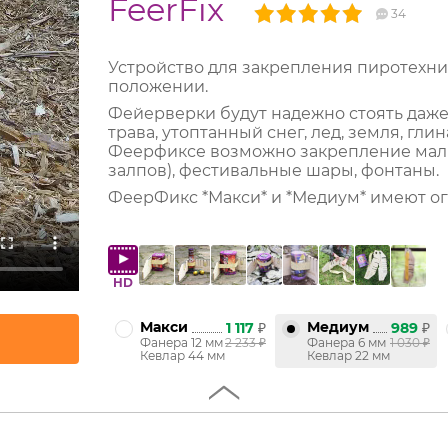
FeerFix
34
Устройство для закрепления пиротехни
положении.
Фейерверки будут надежно стоять даже 
трава, утоптанный снег, лед, земля, гл
Феерфиксе возможно закрепление малых
залпов), фестивальные шары, фонтаны.
ФеерФикс *Макси* и *Медиум* имеют ог
HD
Макси
Медиум
1 117
₽
989
₽
Фанера 12 мм
2 233
₽
Фанера 6 мм
1 030
₽
Кевлар 44 мм
Кевлар 22 мм