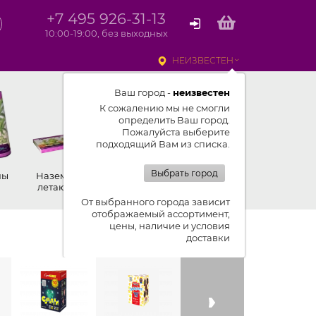
+7 495 926-31-13
10:00-19:00, без выходных
НЕИЗВЕСТЕН
Ваш город -
неизвестен
К сожалению мы не смогли
определить Ваш город.
Пожалуйста выберите
подходящий Вам из списка.
Выбрать город
ны
Наземные,
Ракеты
Петарды
летающие
От выбранного города зависит
отображаемый ассортимент,
цены, наличие и условия
Показывать ленту изделий
доставки