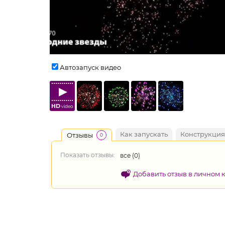
Автозапуск видео
HD
video
Как запускать
Конструкция
Отзывы
0
Показать отзывы:
все (
0
)
Добавить отзыв в личном 