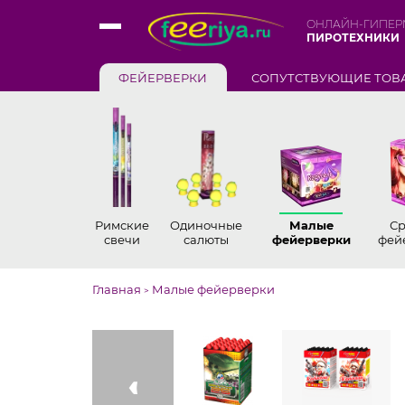
ОНЛАЙН-ГИПЕР
ПИРОТЕХНИКИ
ФЕЙЕРВЕРКИ
СОПУТСТВУЮЩИЕ ТОВ
Римские
Одиночные
Малые
С
свечи
салюты
фейерверки
фей
Главная
Малые фейерверки
>