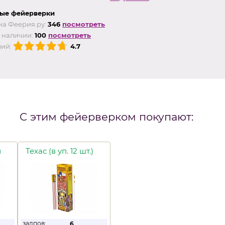
ые фейерверки
на Феерия.ру:
346
посмотреть
 наличии:
100
посмотреть
ий:
4.7
С этим фейерверком покупают:
й
Техас (в уп. 12 шт.)
залпов:
6