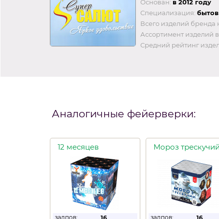
Основан:
в 2012 году
Специализация:
бытов
Всего изделий бренда 
Ассортимент изделий в
Средний рейтинг издел
Аналогичные фейерверки:
12 месяцев
Мороз трескучи
залпов:
залпов:
16
16