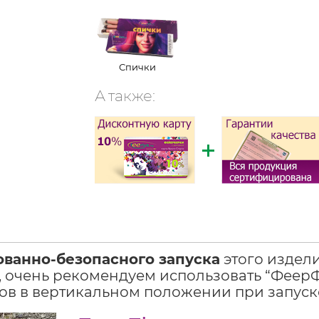
Спички
А также:
ованно-безопасного запуска
этого издел
 очень рекомендуем использовать “ФеерФи
в в вертикальном положении при запуск