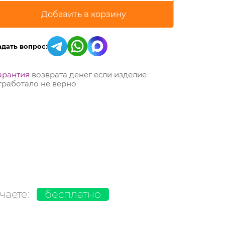
адать вопрос:
арантия
возврата денег если изделие
тработало не верно
чаете:
бесплатно