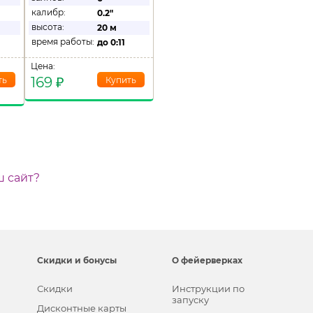
калибр:
0.2"
высота:
20 м
время работы:
до
0:11
Цена:
169
₽
ш сайт?
Скидки и бонусы
О фейерверках
Скидки
Инструкции по
запуску
Дисконтные карты