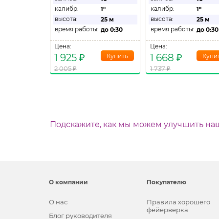
калибр:
калибр:
1"
1"
высота:
высота:
25 м
25 м
время работы:
время работы:
до
0:30
до
0:30
Цена:
Цена:
1 925
₽
1 668
₽
2 005
₽
1 737
₽
Подскажите, как мы можем улучшить на
О компании
Покупателю
О нас
Правила хорошего
фейерверка
Блог руководителя