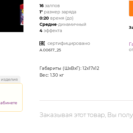
16
залпов
1"
размер заряда
0:20
время (до)
Средне
-динамичный
З
4
эффекта
сертифицировано
Г
о
A.00617_25
Габариты (ШхВхГ):
12x17x12
Вес:
1.30 кг
 изделия
кабинете
Заказывая этот товар, Вы полу