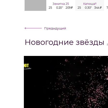
Зенитка 25
Катюша!!
25
0.20"
209 ₽
25
0.30"
344 ₽
Предыдущий
Новогодние звёзды