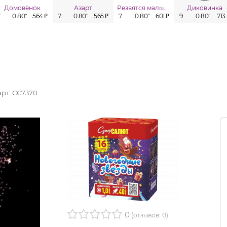
Домовёнок
Азарт
Резвятся малыши
Диковинка
7
0.80"
564 ₽
7
0.80"
565 ₽
7
0.80"
601 ₽
9
0.80"
713
арт:
СС7370
0
(отзывов: 0)