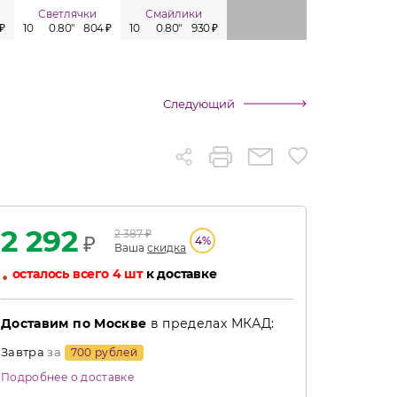
Светлячки
Смайлики
Сувенир
Зимняя с
 ₽
10
0.80"
804 ₽
10
0.80"
930 ₽
12
0.80"
1 044 ₽
36
0.50"
Следующий
2 292
2 387
₽
₽
4
%
Ваша
скидка
•
осталось всего 4 шт
к доставке
Доставим по Москве
в пределах МКАД:
Завтра
за
700 рублей
Подробнее о доставке