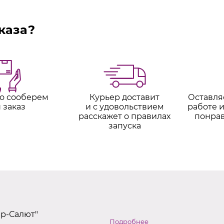
каза?
о сооберем
Курьер доставит
Оставля
 заказ
и с удовольствием
работе и
расскажет о правилах
понра
запуска
ер-Салют"
Подробнее