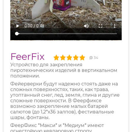
FeerFix
34
Устройство для закрепления
пиротехнических изделий в вертикальном
положении.
Фейерверки будут надежно стоять даже на
сложных поверхностях, таких, как трава,
утоптанный снег, лед, земля, глина и другие
сложные поверхности. В Феерфиксе
возможно закрепление малых батарей
салютов (до 1,2*х36 залпов), фестивальные
шары, фонтаны.
ФеерФикс *Макси* и *Медиум* имеют
огнестойкую кевларовую стропу.