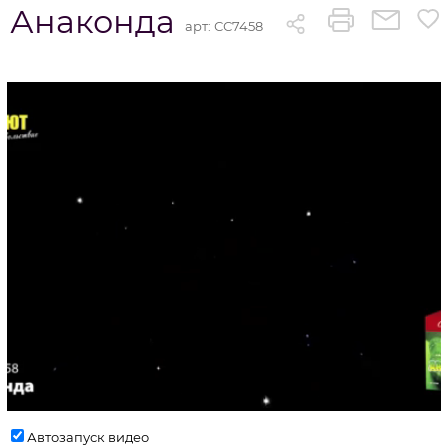
Анаконда
арт:
СС7458
Автозапуск видео