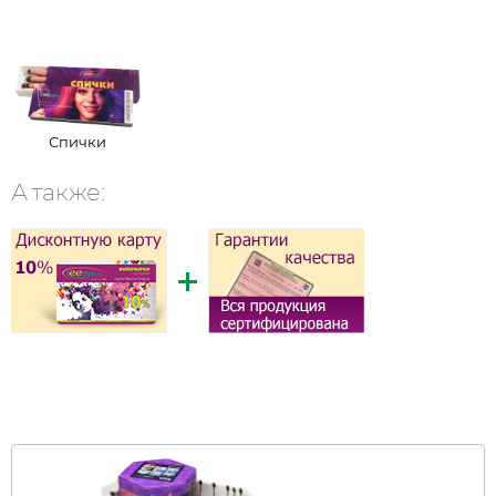
Спички
А также: