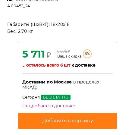
A.00452_24
Габариты (ШхВхГ):
18x20x18
Вес:
2.70 кг
5 711
6 076
₽
₽
6
%
Ваша
скидка
•
осталось всего 6 шт
к доставке
Доставим по Москве
в пределах
МКАД:
Сегодня
БЕСПЛАТНО
Подробнее о доставке