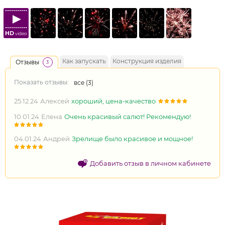
HD
video
Как запускать
Конструкция изделия
Отзывы
3
Показать отзывы:
все (
3
)
25.12.24
Алексей
хороший, цена-качество
10.01.24
Елена
Очень красивый салют! Рекомендую!
04.01.24
Андрей
Зрелище было красивое и мощное!
Добавить отзыв в личном кабинете