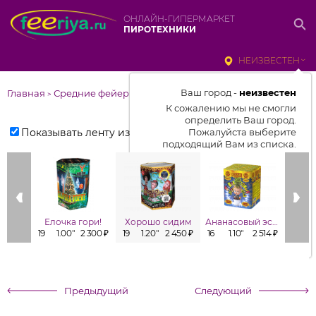
ОНЛАЙН-ГИПЕРМАРКЕТ
ПИРОТЕХНИКИ
НЕИЗВЕСТЕН
Ваш город -
неизвестен
Главная
Средние фейерверки
>
К сожалению мы не смогли
определить Ваш город.
Показывать ленту изделий
Пожалуйста выберите
подходящий Вам из списка.
Выбрать город
От выбранного города зависит
отображаемый ассортимент,
Елочка гори!
Хорошо сидим
Ананасовый эспрессо
Заб
цены, наличие и условия
19
1.00"
2 300 ₽
19
1.20"
2 450 ₽
16
1.10"
2 514 ₽
16
1
доставки
Предыдущий
Следующий