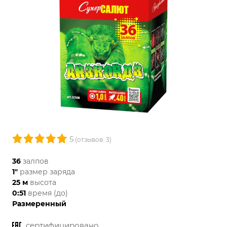
5
(отзывов: 3)
36
залпов
1"
размер заряда
25 м
высота
0:51
время (до)
Размеренный
сертифицировано