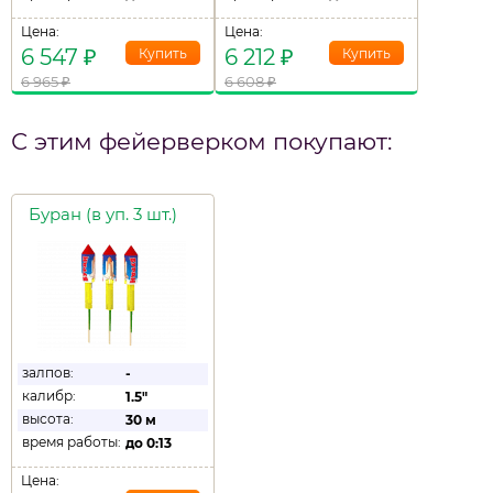
Цена:
Цена:
6 547
₽
6 212
₽
6 965
₽
6 608
₽
С этим фейерверком покупают:
Буран (в уп. 3 шт.)
залпов:
-
калибр:
1.5"
высота:
30 м
время работы:
до
0:13
Цена: