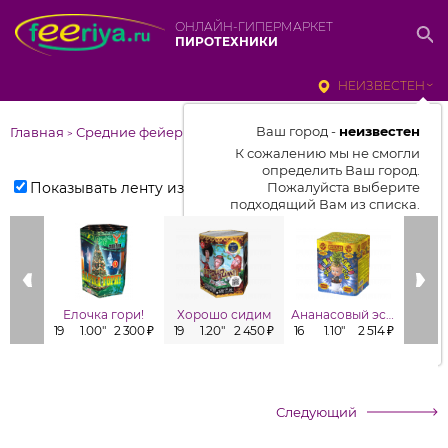
ОНЛАЙН-ГИПЕРМАРКЕТ
ПИРОТЕХНИКИ
НЕИЗВЕСТЕН
Ваш город -
неизвестен
Главная
Средние фейерверки
>
К сожалению мы не смогли
определить Ваш город.
Показывать ленту изделий
Пожалуйста выберите
подходящий Вам из списка.
Выбрать город
От выбранного города зависит
отображаемый ассортимент,
Елочка гори!
Хорошо сидим
Ананасовый эспрессо
Заб
цены, наличие и условия
19
1.00"
2 300 ₽
19
1.20"
2 450 ₽
16
1.10"
2 514 ₽
16
1
доставки
Следующий