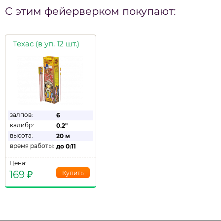
С этим фейерверком покупают:
Техас (в уп. 12 шт.)
залпов:
6
калибр:
0.2"
высота:
20 м
время работы:
до
0:11
Цена:
169
₽