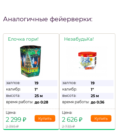
Аналогичные фейерверки:
Елочка гори!
НезабудьКа!
залпов:
залпов:
19
19
калибр:
калибр:
1"
1"
высота:
высота:
25 м
25 м
время работы:
время работы:
до
0:28
до
0:36
Цена:
Цена:
2 299
₽
2 626
₽
2 395
₽
2 735
₽