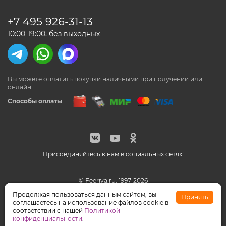
+7 495
926-31-13
10:00-19:00, без выходных
Вы можете оплатить покупки наличными
при получении или
онлайн
Способы оплаты
Присоединяйтесь к нам в социальных сетях!
© Feeriya.ru, 1997-2026
WhatsApp принадлежат компании Meta, признанной
Продолжая пользоваться данным сайтом, вы
Принять
экстремистской организацией на территории РФ
соглашаетесь на использование файлов cookie в
соответствии с нашей
Политикой
конфиденциальности
.