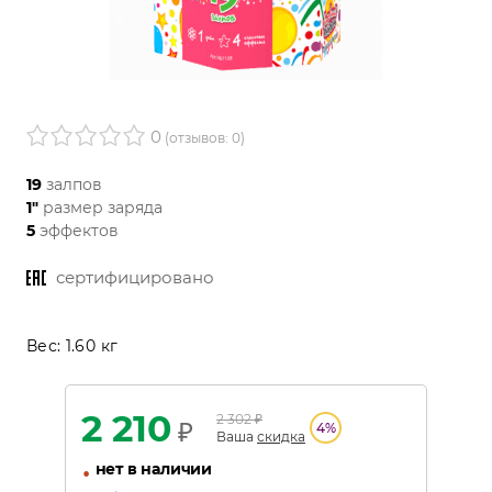
0
(отзывов: 0)
19
залпов
1"
размер заряда
5
эффектов
сертифицировано
Вес:
1.60 кг
2 210
2 302
₽
₽
4
%
Ваша
скидка
•
нет в наличии