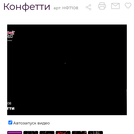
Конфетти
арт:
НФ7108
Автозапуск видео