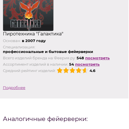
Пиротехника "Галактика"
Основан:
в 2007 году
Специализация:
профессиональные и бытовые фейерверки
Всего изделий бренда на Феерия.ру:
548
посмотреть
Ассортимент изделий в наличии:
54
посмотреть
Средний рейтинг изделий:
4.6
Подробнее
Аналогичные фейерверки: