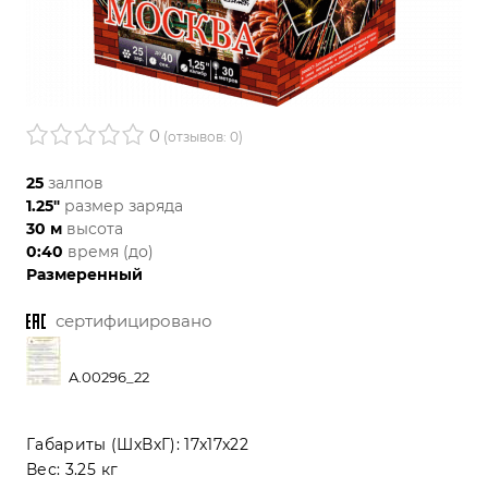
0
(отзывов: 0)
25
залпов
1.25"
размер заряда
30 м
высота
0:40
время (до)
Размеренный
сертифицировано
A.00296_22
Габариты (ШхВхГ):
17x17x22
Вес:
3.25 кг