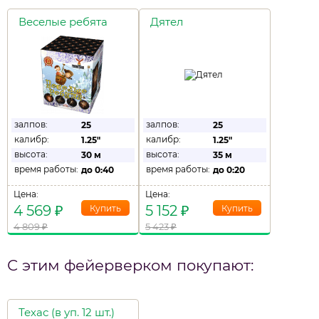
Веселые ребята
Дятел
залпов:
залпов:
25
25
калибр:
калибр:
1.25"
1.25"
высота:
высота:
30 м
35 м
время работы:
время работы:
до
0:40
до
0:20
Цена:
Цена:
4 569
₽
5 152
₽
4 809
₽
5 423
₽
С этим фейерверком покупают:
Техас (в уп. 12 шт.)