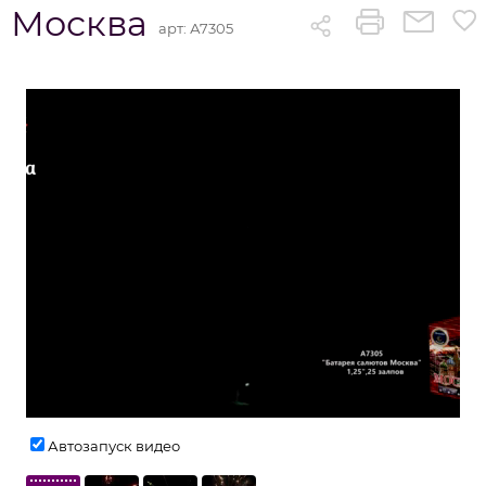
Москва
арт:
А7305
Автозапуск видео