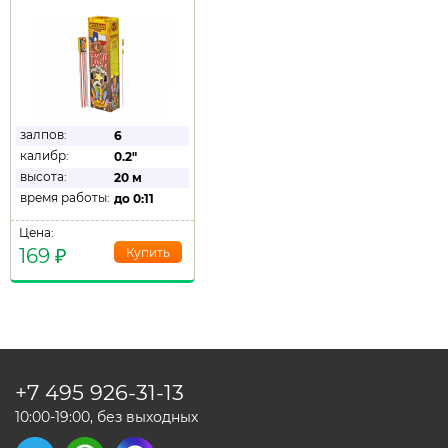
залпов:
6
калибр:
0.2"
высота:
20 м
время работы:
до
0:11
Цена:
169
₽
+7 495
926-31-13
10:00-19:00, без выходных