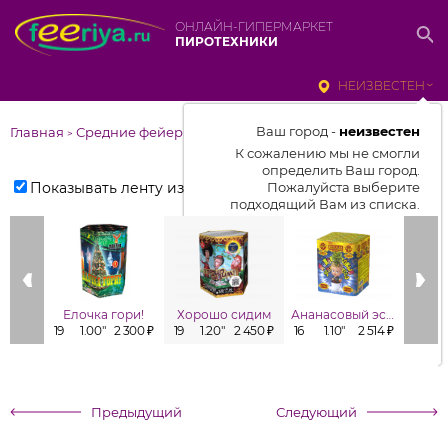
ОНЛАЙН-ГИПЕРМАРКЕТ
ПИРОТЕХНИКИ
НЕИЗВЕСТЕН
Ваш город -
неизвестен
Главная
Средние фейерверки
>
К сожалению мы не смогли
определить Ваш город.
Показывать ленту изделий
Пожалуйста выберите
подходящий Вам из списка.
Выбрать город
От выбранного города зависит
отображаемый ассортимент,
Елочка гори!
Хорошо сидим
Ананасовый эспрессо
Заб
цены, наличие и условия
19
1.00"
2 300 ₽
19
1.20"
2 450 ₽
16
1.10"
2 514 ₽
16
1
доставки
Предыдущий
Следующий