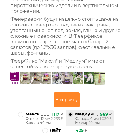
пиротехнических изделий в вертикальном
положении.
Фейерверки будут надежно стоять даже на
сложных поверхностях, таких, как трава,
утоптанный снег, лед, земля, глина и другие
сложные поверхности. В Феерфиксе
возможно закрепление малых батарей
салютов (до 1,2*х36 залпов), фестивальные
шары, фонтаны.
ФеерФикс *Макси* и *Медиум* имеют
огнестойкую кевларовую стропу.
HD
Макси
Медиум
1 117
₽
989
₽
Фанера 12 мм
2 233
₽
Фанера 6 мм
1 030
₽
Кевлар 44 мм
Кевлар 22 мм
Лайт
429
₽