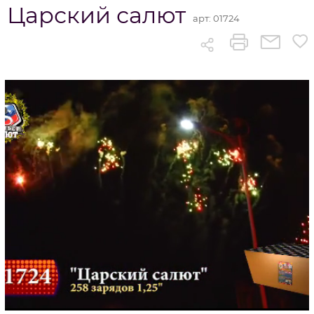
Царский салют
арт:
01724