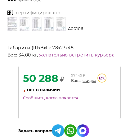
сертифицировано
A00106
Габариты (ШхВхГ):
78x23x48
Вес:
34.00 кг,
желательно встретить курьера
50 288
57 145
₽
₽
12
%
Ваша
скидка
•
нет в наличии
Сообщить, когда появится
Задать вопрос: