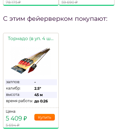
78 175
₽
59 690
₽
С этим фейерверком покупают:
Торнадо (в уп. 4 шт.)
залпов:
-
калибр:
2.5"
высота:
45 м
время работы:
до
0:26
Цена:
5 409
₽
5 694
₽