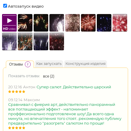
Автозапуск видео
HD
video
Как запускать
Конструкция изделия
Отзывы
2
Показать отзывы:
все (
2
)
20.12.16
Антон
Супер салют. Действительно царский
09.12.14
Максим
Сравнивал с фиерия арт, действительно панорамный
все поглащающий эффект - напоминает
проффесионально подготовленое шоу! Да всего одна
минута, но впечатления того стоят...рекомендую публику
предварительно "разогреть" салютом по проще!