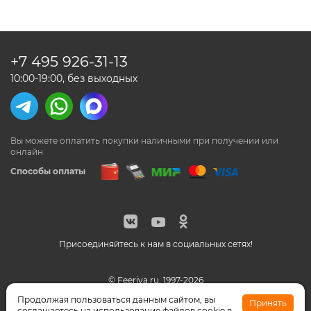
+7 495
926-31-13
10:00-19:00, без выходных
Вы можете оплатить покупки наличными
при получении или
онлайн
Способы оплаты
Присоединяйтесь к нам в социальных сетях!
© Feeriya.ru, 1997-2026
WhatsApp принадлежат компании Meta, признанной
Продолжая пользоваться данным сайтом, вы
Принять
экстремистской организацией на территории РФ
соглашаетесь на использование файлов cookie в