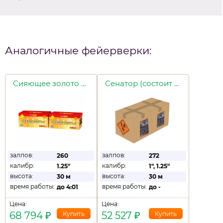
Аналогичные фейерверки:
Сияющее золото №1 Сияющее золото №2 (состоит из 2х батарей)
Сенатор (состоит из 2-х батарей)
залпов:
залпов:
260
272
калибр:
калибр:
1.25"
1"
,
1.25"
высота:
высота:
30 м
30 м
время работы:
время работы:
до
4:01
до
-
Цена:
Цена:
68 794
₽
52 527
₽