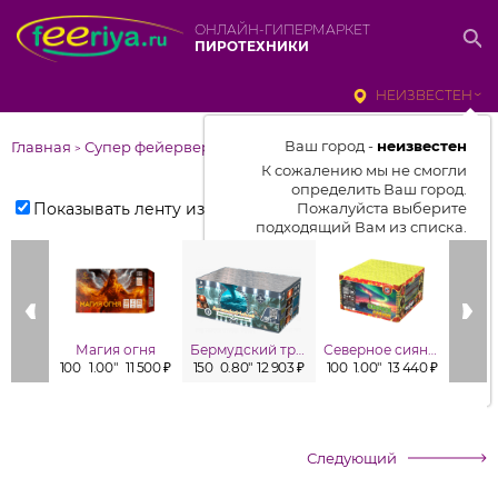
ОНЛАЙН-ГИПЕРМАРКЕТ
ПИРОТЕХНИКИ
НЕИЗВЕСТЕН
Ваш город -
неизвестен
Главная
Супер фейерверки
>
К сожалению мы не смогли
определить Ваш город.
Показывать ленту изделий
Пожалуйста выберите
подходящий Вам из списка.
Выбрать город
От выбранного города зависит
отображаемый ассортимент,
Магия огня
Бермудский треугольник
Северное сияние
цены, наличие и условия
100
1.00"
11 500 ₽
150
0.80"
12 903 ₽
100
1.00"
13 440 ₽
49
1
доставки
Следующий