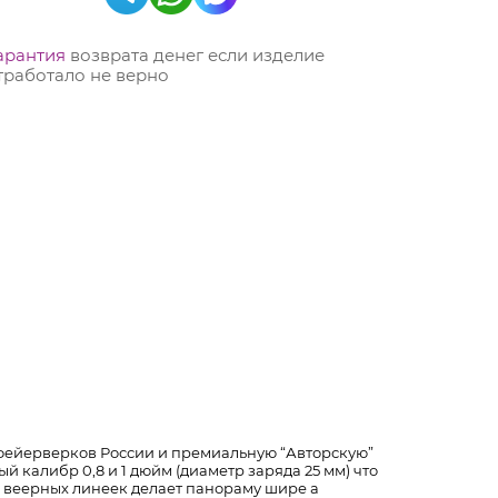
арантия
возврата денег если изделие
тработало не верно
фейерверков России и премиальную “Авторскую”
 калибр 0,8 и 1 дюйм (диаметр заряда 25 мм) что
о веерных линеек делает панораму шире а