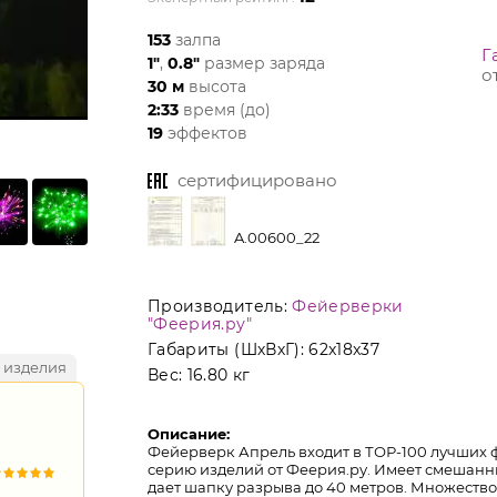
153
залпа
Г
1"
,
0.8"
размер заряда
о
30 м
высота
2:33
время (до)
19
эффектов
сертифицировано
A.00600_22
Производитель:
Фейерверки
"Феерия.ру"
Габариты (ШхВхГ):
62x18x37
 изделия
Вес:
16.80 кг
Описание:
Фейерверк Апрель входит в ТОР-100 лучших 
серию изделий от Феерия.ру. Имеет смешанный
дает шапку разрыва до 40 метров. Множеств