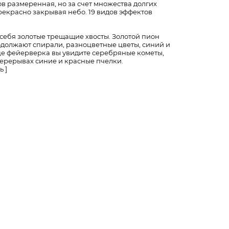
 размеренная, но за счет множества долгих
екрасно закрывая небо. 19 видов эффектов
 себя золотые трещащие хвосты. Золотой пион
одолжают спирали, разноцветные цветы, синий и
це фейерверка вы увидите серебряные кометы,
перерывах синие и красные пчелки.
 ]