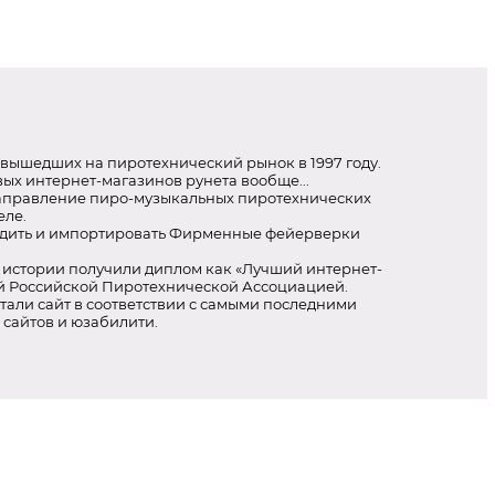
вышедших на пиротехнический рынок в 1997 году.
ых интернет-магазинов рунета вообще...
аправление пиро-музыкальных пиротехнических
еле.
дить и импортировать Фирменные фейерверки
 истории получили диплом как «Лучший интернет-
й Российской Пиротехнической Ассоциацией.
али сайт в соответствии с самыми последними
 сайтов и юзабилити.