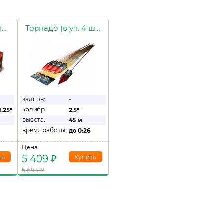
Смоленская крепость
Торнадо (в уп. 4 шт.)
залпов:
-
калибр:
1.25"
2.5"
высота:
45 м
время работы:
до
0:26
Цена:
5 409
₽
5 694
₽