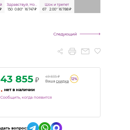
й
Здравствуй, Новый год!
Шок и трепет
Лавина
 ₽
150
0.80"
16 747 ₽
67
2.00"
16 788 ₽
100
1.00"
17 435 ₽
100
1.00"
Следующий
43 855
49 835
₽
₽
12
%
Ваша
скидка
•
нет в наличии
Сообщить, когда появится
адать вопрос: