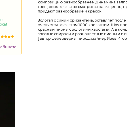
композицию разнообразнее. Динамика залпов
трещащих эффектов смотрится насыщенно, пр
придают разнообразие и красок.
то
Золотая с синим хризантема, оставляет после
ось!
сменяется эффектом 1000 хризантем. Шоу пр
красный пионы с золотыми хвостами. А в кон
золотые спирали и разноцветные пионы и в 
[ автор фейерверка, пиродизайнер Язев Игорь
кабинете