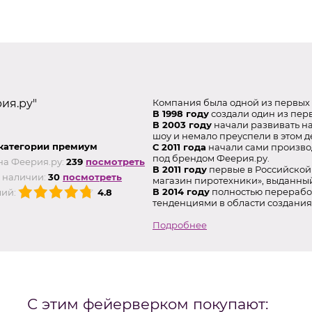
ия.ру"
Компания была одной из первых 
В 1998 году
создали один из перв
В 2003 году
начали развивать н
шоу и немало преуспели в этом д
категории премиум
С 2011 года
начали сами произво
под брендом Феерия.ру.
на Феерия.ру:
239
посмотреть
В 2011 году
первые в Российской
 наличии:
30
посмотреть
магазин пиротехники», выданны
В 2014 году
полностью переработ
ий:
4.8
тенденциями в области создания
Подробнее
С этим фейерверком покупают: