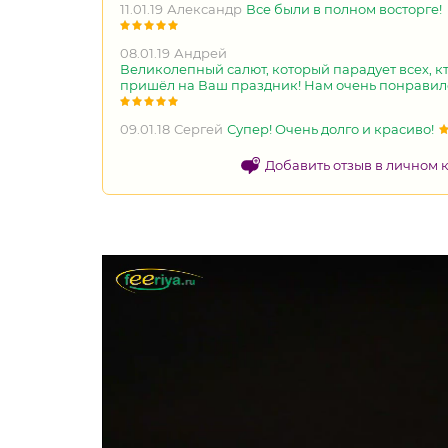
11.01.19
Александр
Все были в полном восторге!
08.01.19
Андрей
Великолепный салют, который парадует всех, к
пришёл на Ваш праздник! Нам очень понравил
09.01.18
Сергей
Супер! Очень долго и красиво!
Добавить отзыв в личном 