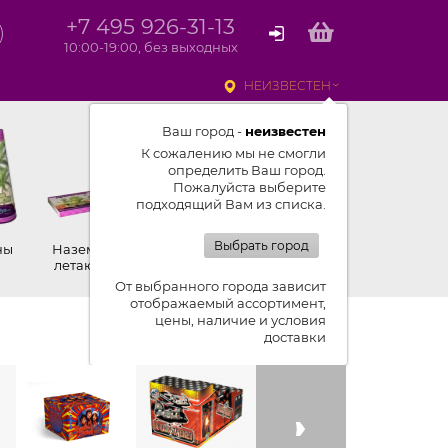
+7 495 926-31-13
10:00-19:00, без выходных
НЕИЗВЕСТЕН
Ваш город -
неизвестен
К сожалению мы не смогли
определить Ваш город.
Пожалуйста выберите
подходящий Вам из списка.
Выбрать город
ны
Наземные,
Ракеты
Петарды
летающие
От выбранного города зависит
отображаемый ассортимент,
цены, наличие и условия
Показывать ленту изделий
доставки