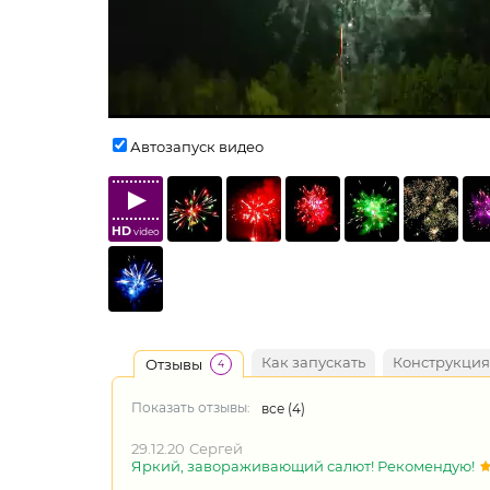
Автозапуск видео
HD
video
Как запускать
Конструкция
Отзывы
4
Показать отзывы:
все (
4
)
29.12.20
Сергей
Яркий, завораживающий салют! Рекомендую!