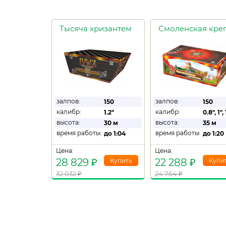
Тысяча хризантем
залпов:
залпов:
150
150
калибр:
калибр:
1.2"
0.8"
,
1"
,
высота:
высота:
30 м
35 м
время работы:
время работы:
до
1:04
до
1:20
Цена:
Цена:
28 829
₽
22 288
₽
32 032
₽
24 764
₽