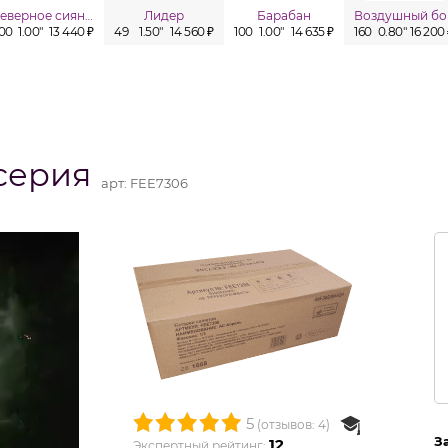
Северное сияние
Лидер
Барабан
Воздушный бо
100
1.00"
13 440 ₽
49
1.50"
14 560 ₽
100
1.00"
14 635 ₽
160
0.80"
16 200
серия
арт:
FEE7306
5
(отзывов: 4)
З
12
Экспертный рейтинг: