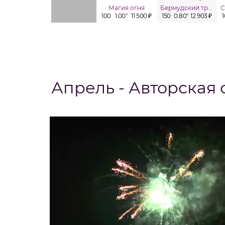
Магия огня
Бермудский треугольник
100
1.00"
11 500 ₽
150
0.80"
12 903 ₽
Апрель - Авторская 