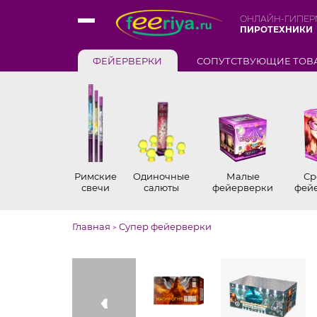
ОНЛАЙН-ГИПЕР
ПИРОТЕХНИКИ
ФЕЙЕРВЕРКИ
СОПУТСТВУЮЩИЕ ТОВ
Римские
Одиночные
Малые
Ср
свечи
салюты
фейерверки
фей
Главная
Супер фейерверки
>