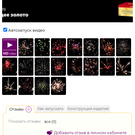
Автозапуск видео
HD
video
Как запускать
Конструкция изделия
Отзывы
0
Показать отзывы:
все (
0
)
Добавить отзыв в личном кабинете