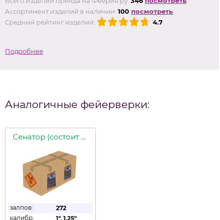
Всего изделий бренда на Феерия.ру:
346
посмотреть
Ассортимент изделий в наличии:
100
посмотреть
Средний рейтинг изделий:
4.7
Подробнее
Аналогичные фейерверки:
Сенатор (состоит из 2-х батарей)
залпов:
272
калибр:
1"
,
1.25"