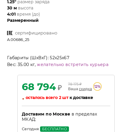
1.25"
размер заряда
30 м
высота
4:01
время (до)
Размеренный
сертифицировано
A.00686_25
Габариты (ШхВхГ):
52x25x67
Вес:
35.00 кг,
желательно встретить курьера
68 794
78 175
₽
₽
12
%
Ваша
скидка
•
осталось всего 2 шт
к доставке
Доставим по Москве
в пределах
МКАД:
Сегодня
БЕСПЛАТНО