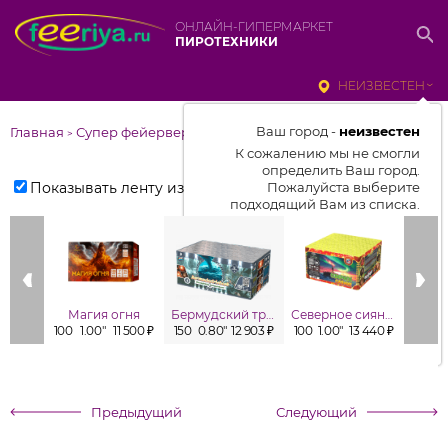
ОНЛАЙН-ГИПЕРМАРКЕТ
ПИРОТЕХНИКИ
НЕИЗВЕСТЕН
Ваш город -
неизвестен
Главная
Супер фейерверки
>
К сожалению мы не смогли
определить Ваш город.
Показывать ленту изделий
Пожалуйста выберите
подходящий Вам из списка.
Выбрать город
От выбранного города зависит
отображаемый ассортимент,
Магия огня
Бермудский треугольник
Северное сияние
цены, наличие и условия
100
1.00"
11 500 ₽
150
0.80"
12 903 ₽
100
1.00"
13 440 ₽
49
1
доставки
Предыдущий
Следующий