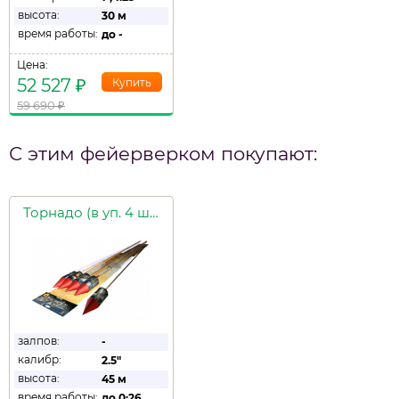
высота:
30 м
время работы:
до
-
Цена:
52 527
₽
59 690
₽
С этим фейерверком покупают:
Торнадо (в уп. 4 шт.)
залпов:
-
калибр:
2.5"
высота:
45 м
время работы:
до
0:26