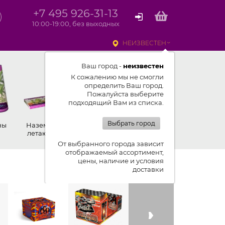
+7 495 926-31-13
10:00-19:00, без выходных
НЕИЗВЕСТЕН
Ваш город -
неизвестен
К сожалению мы не смогли
определить Ваш город.
Пожалуйста выберите
подходящий Вам из списка.
Выбрать город
ны
Наземные,
Ракеты
Петарды
летающие
От выбранного города зависит
отображаемый ассортимент,
цены, наличие и условия
Показывать ленту изделий
доставки