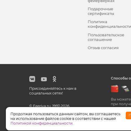
фейерверках
Подарочные
сертификаты
Политика
конфиденциальност
Пользовательское
соглашение
Отзыв согласия
Способы о
Присоединяйтесь к нам в
социальных сетях!
Вы можете
при получ
© Feeriya.ru, 1997-2026
Продолжая пользоваться данным сайтом, вы соглашаетесь
П
на использование файлов cookie в соответствии с нашей
WhatsApp принадлежат компании Meta, признанной э
Политикой конфиденциальности
.