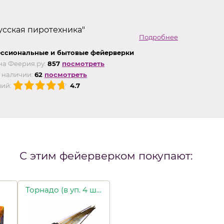
сская пиротехника"
Подробнее
ссиональные и бытовые фейерверки
на Феерия.ру:
857
посмотреть
 наличии:
62
посмотреть
ий:
4.7
С этим фейерверком покупают:
Торнадо (в уп. 4 шт.)