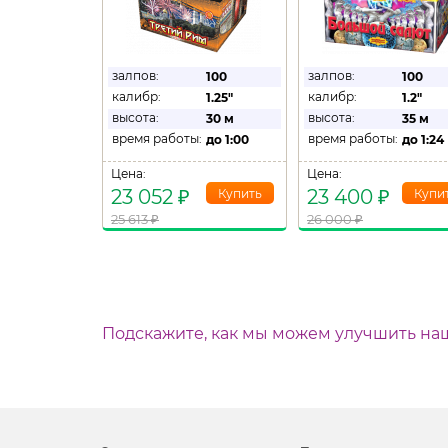
залпов:
залпов:
100
100
калибр:
калибр:
1.25"
1.2"
высота:
высота:
30 м
35 м
время работы:
время работы:
до
1:00
до
1:24
Цена:
Цена:
23 052
₽
23 400
₽
25 613
₽
26 000
₽
Подскажите, как мы можем улучшить на