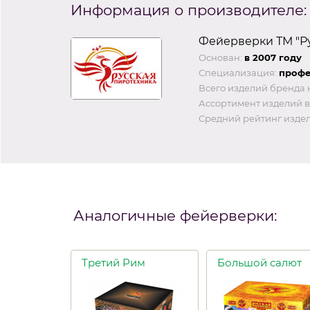
Информация о производителе:
Фейерверки ТМ "Ру
Основан:
в 2007 году
Специализация:
профе
Всего изделий бренда 
Ассортимент изделий в
Средний рейтинг издел
Аналогичные фейерверки:
Третий Рим
Большой салют