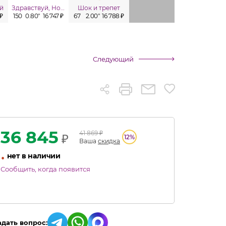
й
Здравствуй, Новый год!
Шок и трепет
Лавина
 ₽
150
0.80"
16 747 ₽
67
2.00"
16 788 ₽
100
1.00"
17 435 ₽
100
1.00"
Следующий
36 845
41 869
₽
₽
12
%
Ваша
скидка
•
нет в наличии
Сообщить, когда появится
адать вопрос: