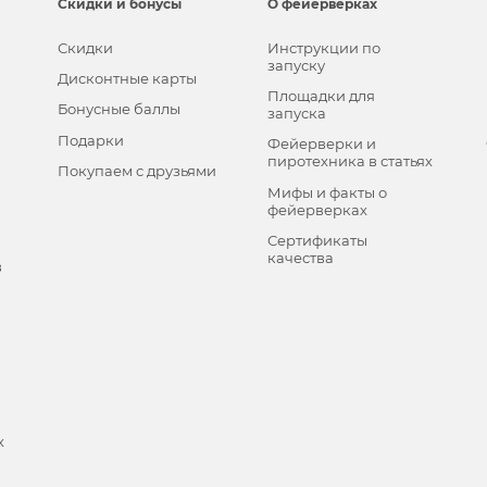
Скидки и бонусы
О фейерверках
Скидки
Инструкции по
запуску
Дисконтные карты
Площадки для
Бонусные баллы
запуска
Подарки
Фейерверки и
пиротехника в статьях
Покупаем с друзьями
Мифы и факты о
фейерверках
Сертификаты
качества
в
х