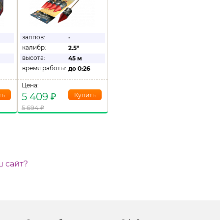
залпов:
-
калибр:
2.5"
высота:
45 м
время работы:
до
0:26
Цена:
5 409
₽
5 694
₽
ш сайт?