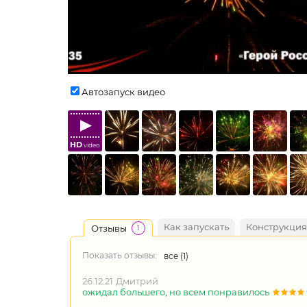
Автозапуск видео
HD
video
Как запускать
Конструкция
Отзывы
1
Показать отзывы:
все (
1
)
26.12.21
Дмитрий
ожидал большего, но всем понравилось