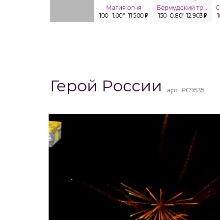
Магия огня
Бермудский треугольник
100
1.00"
11 500 ₽
150
0.80"
12 903 ₽
Герой России
арт:
РС9535