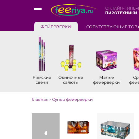
ОНЛАЙН-ГИПЕР
ПИРОТЕХНИКИ
ФЕЙЕРВЕРКИ
СОПУТСТВУЮЩИЕ ТОВ
Римские
Одиночные
Малые
Ср
свечи
салюты
фейерверки
фей
Главная
Супер фейерверки
>