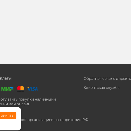
и
платы
Обратная связь с директ
Клиентская служба
 оплатить покупки наличными
ении или онлайн
ринять
кстремистской организацией на территории РФ