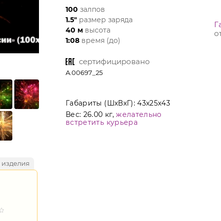
100
залпов
1.5"
размер заряда
Г
40 м
высота
о
1:08
время (до)
сертифицировано
A.00697_25
Габариты (ШхВхГ):
43x25x43
Вес:
26.00 кг,
желательно
встретить курьера
 изделия