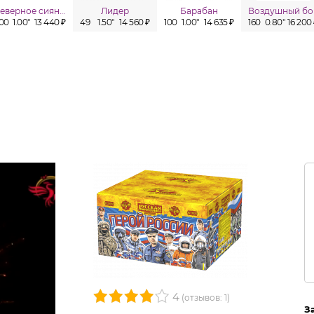
Северное сияние
Лидер
Барабан
Воздушный бо
100
1.00"
13 440 ₽
49
1.50"
14 560 ₽
100
1.00"
14 635 ₽
160
0.80"
16 200
4
(отзывов: 1)
З