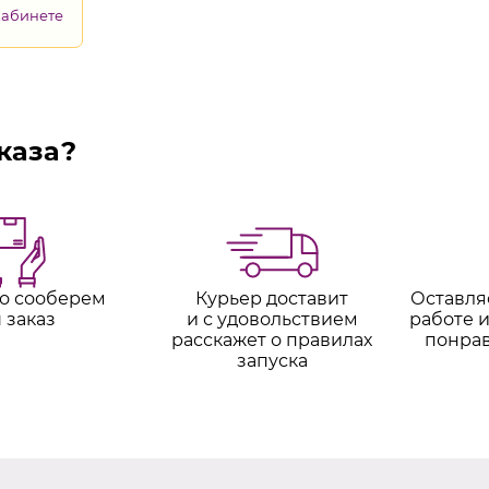
кабинете
каза?
о сооберем
Курьер доставит
Оставля
 заказ
и с удовольствием
работе и
расскажет о правилах
понра
запуска