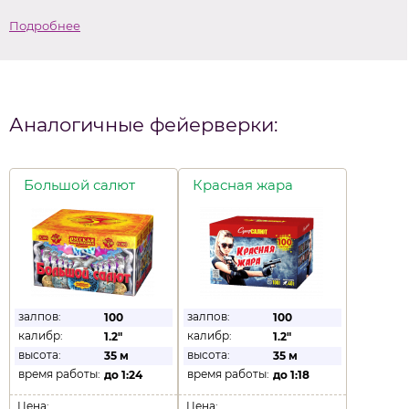
Подробнее
Аналогичные фейерверки:
Большой салют
Красная жара
залпов:
залпов:
100
100
калибр:
калибр:
1.2"
1.2"
высота:
высота:
35 м
35 м
время работы:
время работы:
до
1:24
до
1:18
Цена:
Цена: