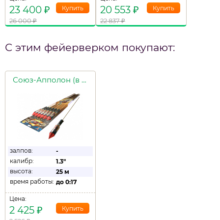
23 400
₽
20 553
₽
26 000
₽
22 837
₽
С этим фейерверком покупают:
Союз-Апполон (в уп. 6шт.)
залпов:
-
калибр:
1.3"
высота:
25 м
время работы:
до
0:17
Цена:
2 425
₽