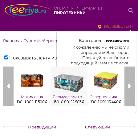
ОНЛАЙН-ГИПЕРМАРКЕТ
ПИРОТЕХНИКИ
НЕИЗВЕСТЕН
Ваш город -
неизвестен
Главная
Супер фейерверки
>
К сожалению мы не смогли
определить Ваш город.
Показывать ленту изделий
Пожалуйста выберите
подходящий Вам из списка.
Выбрать город
От выбранного города зависит
отображаемый ассортимент,
Магия огня
Бермудский треугольник
Северное сияние
цены, наличие и условия
100
1.00"
11 500 ₽
150
0.80"
12 903 ₽
100
1.00"
13 440 ₽
49
1
доставки
Предыдущий
Следующий