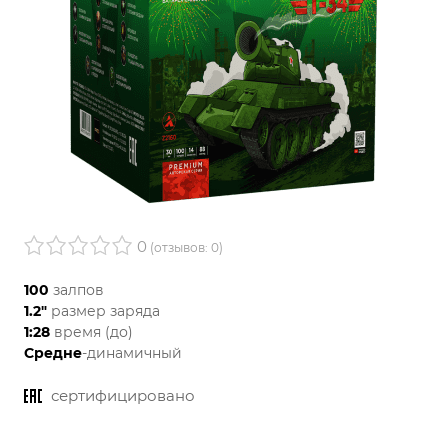
0
(отзывов: 0)
100
залпов
1.2"
размер заряда
1:28
время (до)
Средне
-динамичный
сертифицировано