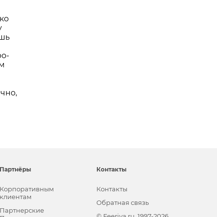
ко
у
ешь
ро-
им
чно,
Партнёры
Контакты
Корпоративным
Контакты
клиентам
Обратная связь
Партнерские
© Feeriya.ru, 1997-2026