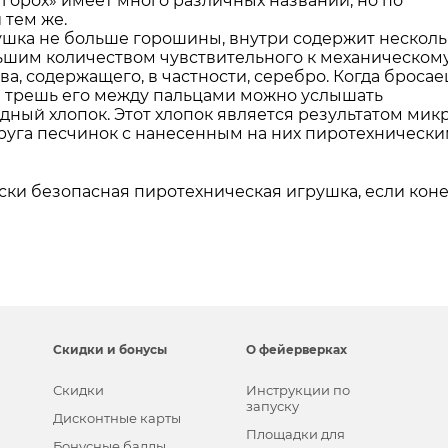
горох» имеет много различных названий, но по
 тем же.
ушка не больше горошины, внутри содержит несколь
ьшим количеством чувствительного к механическом
а, содержащего, в частности, серебро. Когда броса
и трешь его между пальцами можно услышать
ый хлопок. Этот хлопок является результатом мик
друга песчинок с нанесенным на них пиротехническ
ски безопасная пиротехническая игрушка, если коне
Скидки и бонусы
О фейерверках
Скидки
Инструкции по
запуску
Дисконтные карты
Площадки для
Бонусные баллы