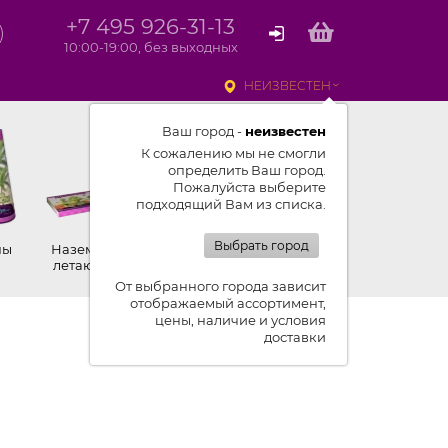
+7 495 926-31-13
10:00-19:00, без выходных
НЕИЗВЕСТЕН
Ваш город -
неизвестен
К сожалению мы не смогли
определить Ваш город.
Пожалуйста выберите
подходящий Вам из списка.
Выбрать город
ны
Наземные,
Ракеты
Петарды
летающие
От выбранного города зависит
отображаемый ассортимент,
цены, наличие и условия
доставки