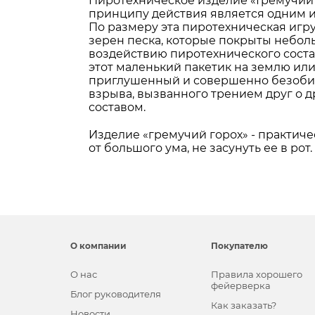
Пиротехническое изделие «Гремучий 
принципу действия является одним и
По размеру эта пиротехническая игр
зерен песка, которые покрыты небол
воздействию пиротехнического состав
этот маленький пакетик на землю ил
приглушенный и совершенно безобидн
взрыва, вызванного трением друг о 
составом.
Изделие «гремучий горох» - практиче
от большого ума, не засунуть ее в рот.
О компании
Покупателю
О нас
Правила хорошего
фейерверка
Блог руководителя
Как заказать?
Новости