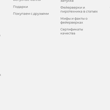
запуска
Подарки
Фейерверки и
пиротехника в статьях
Покупаем с друзьями
Мифы и факты о
фейерверках
Сертификаты
качества
в
х
и