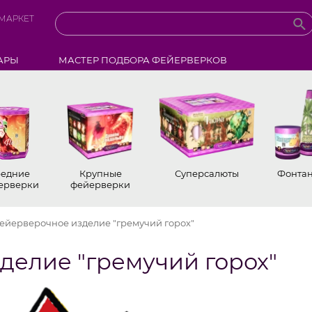
МАРКЕТ
АРЫ
МАСТЕР ПОДБОРА ФЕЙЕРВЕРКОВ
едние
Крупные
Суперсалюты
Фонта
ерверки
фейерверки
ейерверочное изделие "гремучий горох"
делие "гремучий горох"