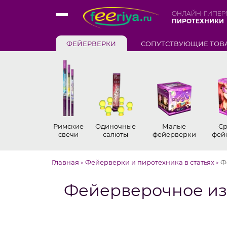
ОНЛАЙН-ГИПЕР
ПИРОТЕХНИКИ
ФЕЙЕРВЕРКИ
СОПУТСТВУЮЩИЕ ТОВ
Римские
Одиночные
Малые
Ср
свечи
салюты
фейерверки
фей
Главная
Фейерверки и пиротехника в статьях
Ф
>
>
Фейерверочное из