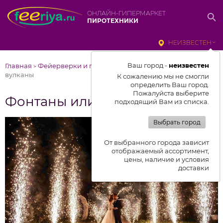
ОНЛАЙН-ГИПЕРМАРКЕТ
ПИРОТЕХНИКИ
НЕИЗВЕСТЕН
Ваш город -
неизвестен
Главная
Фейерверки и пиротехника в статьях
Фонтаны или
>
>
вулканы
К сожалению мы не смогли
определить Ваш город.
Пожалуйста выберите
Фонтаны или вулканы
подходящий Вам из списка.
Выбрать город
От выбранного города зависит
отображаемый ассортимент,
цены, наличие и условия
доставки