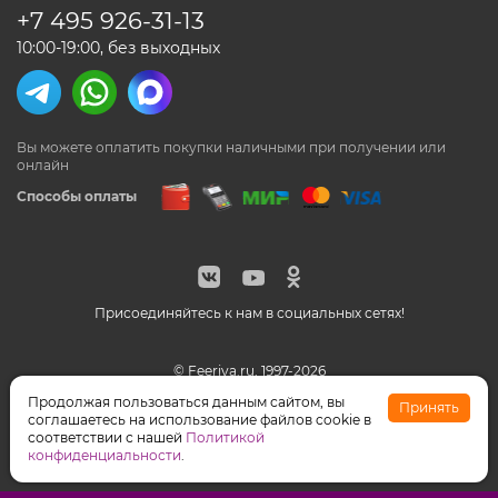
+7 495
926-31-13
10:00-19:00, без выходных
Вы можете оплатить покупки наличными
при получении или
онлайн
Способы оплаты
Присоединяйтесь к нам в социальных сетях!
© Feeriya.ru, 1997-2026
WhatsApp принадлежат компании Meta, признанной
Продолжая пользоваться данным сайтом, вы
Принять
экстремистской организацией на территории РФ
соглашаетесь на использование файлов cookie в
соответствии с нашей
Политикой
конфиденциальности
.