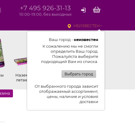
+7 495 926-31-13
10:00-19:00, без выходных
НЕИЗВЕСТЕН
Ваш город -
неизвестен
К сожалению мы не смогли
определить Ваш город.
Пожалуйста выберите
подходящий Вам из списка.
Выбрать город
ны
Наземные,
Ракеты
Петарды
летающие
От выбранного города зависит
отображаемый ассортимент,
азина
цены, наличие и условия
доставки