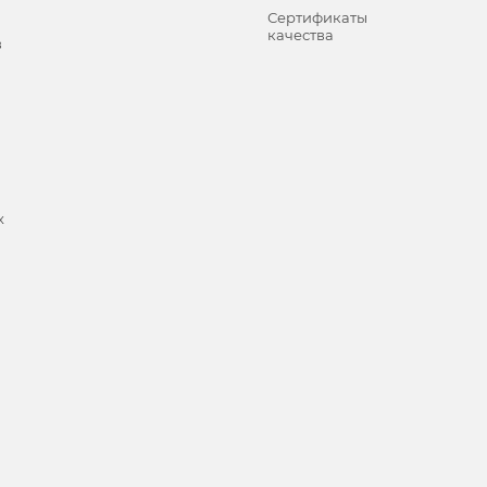
Сертификаты
качества
в
х
и