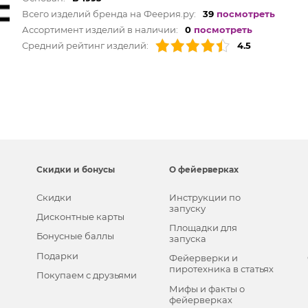
Всего изделий бренда на Феерия.ру:
39
посмотреть
Ассортимент изделий в наличии:
0
посмотреть
Средний рейтинг изделий:
4.5
Скидки и бонусы
О фейерверках
Скидки
Инструкции по
запуску
Дисконтные карты
Площадки для
Бонусные баллы
запуска
Подарки
Фейерверки и
пиротехника в статьях
Покупаем с друзьями
Мифы и факты о
фейерверках