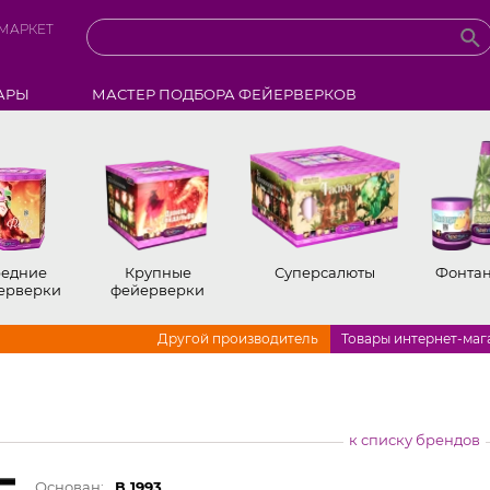
МАРКЕТ
АРЫ
МАСТЕР ПОДБОРА ФЕЙЕРВЕРКОВ
едние
Крупные
Суперсалюты
Фонта
ерверки
фейерверки
Другой производитель
Товары интернет-маг
к списку брендов
Основан:
В 1993