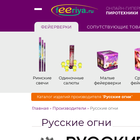
ОНЛАЙН-ГИПЕР
ПИРОТЕХНИКИ
ФЕЙЕРВЕРКИ
СОПУТСТВУЮЩИЕ ТОВ
Римские
Одиночные
Малые
Ср
свечи
салюты
фейерверки
фей
Каталог изделий производителя "
Русские огни
"
Главная
Производители
Русские огни
>
>
Русские огни