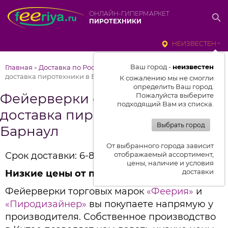
ОНЛАЙН-ГИПЕРМАРКЕТ
ПИРОТЕХНИКИ
НЕИЗВЕСТЕН
Ваш город -
неизвестен
Главная
Доставка по России
Фейерверки от Феерии –
>
>
доставка пиротехники в Барнаул
К сожалению мы не смогли
определить Ваш город.
Фейерверки от Феерии –
Пожалуйста выберите
подходящий Вам из списка.
доставка пиротехники в
Выбрать город
Барнаул
От выбранного города зависит
Срок доставки: 6-8 дней
отображаемый ассортимент,
цены, наличие и условия
доставки
Низкие цены от производителя
Фейерверки торговых марок
«Феерия»
и
«Пиродизайнер»
вы покупаете напрямую у
производителя. Собственное производство