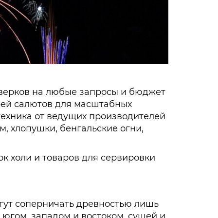
верков на любые запросы и бюджет
арей салютов для масштабных
техника от ведущих производителей
м, хлопушки, бенгальские огни,
к холи и товаров для сервировки
могут соперничать древностью лишь
югом, западом и востоком, сушей и