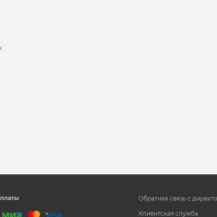
х
и
платы
Обратная связь с директ
Клиентская служба