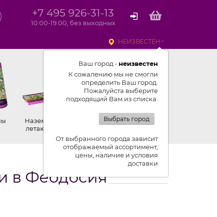
+7 495 926-31-13
10:00-19:00, без выходных
НЕИЗВЕСТЕН
Ваш город -
неизвестен
К сожалению мы не смогли
определить Ваш город.
Пожалуйста выберите
подходящий Вам из списка.
Выбрать город
ны
Наземные,
Ракеты
Петарды
летающие
От выбранного города зависит
отображаемый ассортимент,
цены, наличие и условия
доставки
и в Феодосия