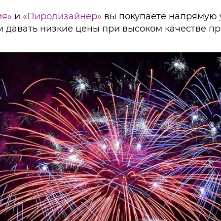
ия»
и
«Пиродизайнер»
вы покупаете напрямую 
м давать низкие цены при высоком качестве п