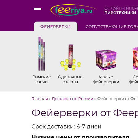
ОНЛАЙН-ГИПЕР
ПИРОТЕХНИКИ
ФЕЙЕРВЕРКИ
СОПУТСТВУЮЩИЕ ТОВ
Римские
Одиночные
Малые
Ср
свечи
салюты
фейерверки
фей
Главная
Доставка по России
Фейерверки от Фее
>
>
Фейерверки от Феер
Срок доставки: 6-7 дней
Низкие цены от производителя