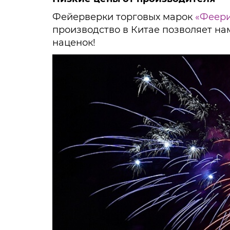
Фейерверки торговых марок
«Феер
производство в Китае позволяет на
наценок!