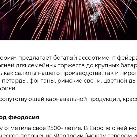
ерия» предлагает богатый ассортимент фейер
х огней для семейных торжеств до крупных бат
ь как салюты нашего производства, так и пиро
 петарды, фонтаны, римские свечи, цветной ды
рики.
сопутствующей карнавальной продукции, красо
род Феодосия
у отметила свое 2500- летие. В Европе с ней 
ческое положение Феодосии (между севером и 