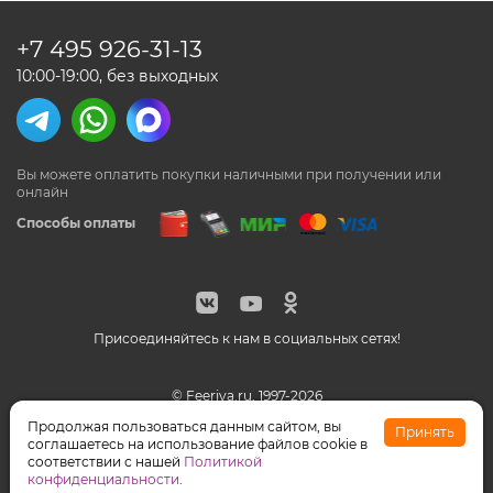
+7 495
926-31-13
10:00-19:00, без выходных
Вы можете оплатить покупки наличными
при получении или
онлайн
Способы оплаты
Присоединяйтесь к нам в социальных сетях!
© Feeriya.ru, 1997-2026
WhatsApp принадлежат компании Meta, признанной
Продолжая пользоваться данным сайтом, вы
Принять
экстремистской организацией на территории РФ
соглашаетесь на использование файлов cookie в
соответствии с нашей
Политикой
конфиденциальности
.