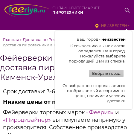
ОНЛАЙН-ГИПЕРМАРКЕТ
ПИРОТЕХНИКИ
НЕИЗВЕСТЕН
Ваш город -
неизвестен
Главная
Доставка по России
Фейерверки от Феерии –
>
>
доставка пиротехники в Каменск-Уральский
К сожалению мы не смогли
определить Ваш город.
Фейерверки от Феерии –
Пожалуйста выберите
подходящий Вам из списка.
доставка пиротехники в
Выбрать город
Каменск-Уральский
От выбранного города зависит
Срок доставки: 3-6 дней
отображаемый ассортимент,
цены, наличие и условия
доставки
Низкие цены от производителя
Фейерверки торговых марок
«Феерия»
и
«Пиродизайнер»
вы покупаете напрямую у
производителя. Собственное производство