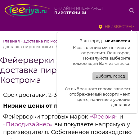
ОНЛАЙН-ГИПЕРМАРКЕТ
ПИРОТЕХНИКИ
НЕИЗВЕСТЕН
Ваш город -
неизвестен
Главная
Доставка по России
Фейерверки от Феерии –
>
>
доставка пиротехники в Кострома
К сожалению мы не смогли
определить Ваш город.
Фейерверки от Феерии –
Пожалуйста выберите
подходящий Вам из списка.
доставка пиротехники в
Выбрать город
Кострома
От выбранного города зависит
Срок доставки: 2-3 дня
отображаемый ассортимент,
цены, наличие и условия
доставки
Низкие цены от производителя
Фейерверки торговых марок
«Феерия»
и
«Пиродизайнер»
вы покупаете напрямую у
производителя. Собственное производство