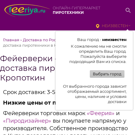
ОНЛАЙН-ГИПЕРМАРКЕТ
ПИРОТЕХНИКИ
НЕИЗВЕСТЕН
Ваш город -
неизвестен
Главная
Доставка по России
Фейерверки от Феерии –
>
>
доставка пиротехники в Кропоткин
К сожалению мы не смогли
определить Ваш город.
Фейерверки от Феерии –
Пожалуйста выберите
подходящий Вам из списка.
доставка пиротехники в
Выбрать город
Кропоткин
От выбранного города зависит
Срок доставки: 3-5 дней
отображаемый ассортимент,
цены, наличие и условия
доставки
Низкие цены от производителя
Фейерверки торговых марок
«Феерия»
и
«Пиродизайнер»
вы покупаете напрямую у
производителя. Собственное производство