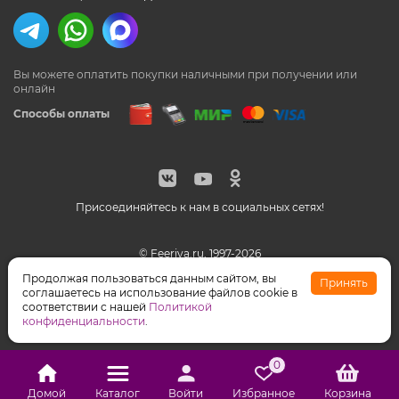
Вы можете оплатить покупки наличными
при получении или
онлайн
Способы оплаты
Присоединяйтесь к нам в социальных сетях!
© Feeriya.ru, 1997-2026
WhatsApp принадлежат компании Meta, признанной
Продолжая пользоваться данным сайтом, вы
Принять
экстремистской организацией на территории РФ
соглашаетесь на использование файлов cookie в
соответствии с нашей
Политикой
конфиденциальности
.
0
Домой
Каталог
Войти
Избранное
Корзина