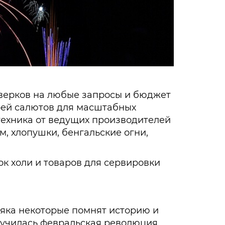
верков на любые запросы и бюджет
арей салютов для масштабных
техника от ведущих производителей
м, хлопушки, бенгальские огни,
к холи и товаров для сервировки
няка некоторые помнят историю и
случилась февральская революция,