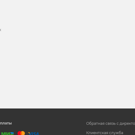
х
и
платы
Обратная связь с директ
Клиентская служба