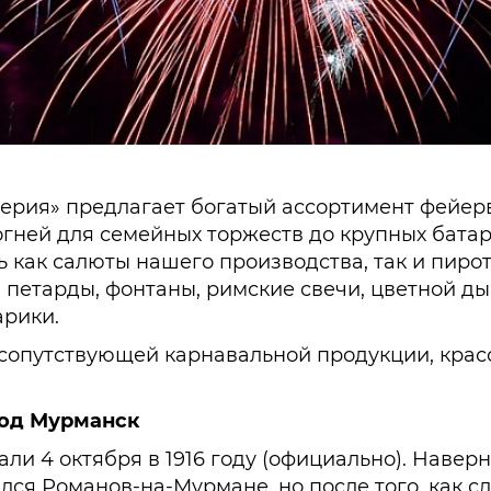
ерия» предлагает богатый ассортимент фейер
х огней для семейных торжеств до крупных бат
ь как салюты нашего производства, так и пиро
 петарды, фонтаны, римские свечи, цветной ды
рики.
сопутствующей карнавальной продукции, красо
род Мурманск
ли 4 октября в 1916 году (официально). Навер
ался Романов-на-Мурмане, но после того, как 