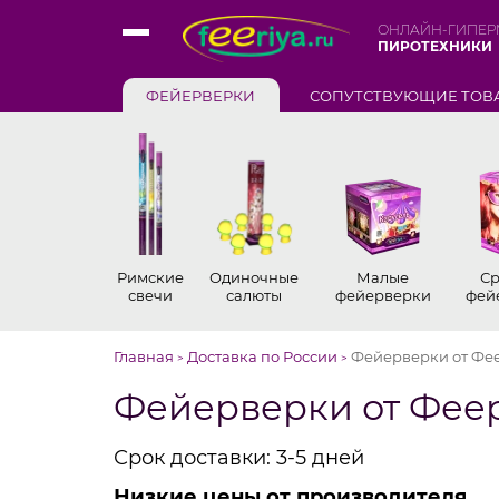
ОНЛАЙН-ГИПЕР
ПИРОТЕХНИКИ
ФЕЙЕРВЕРКИ
СОПУТСТВУЮЩИЕ ТОВ
Римские
Одиночные
Малые
Ср
свечи
салюты
фейерверки
фей
Главная
Доставка по России
Фейерверки от Фее
>
>
Фейерверки от Феер
Срок доставки: 3-5 дней
Низкие цены от производителя