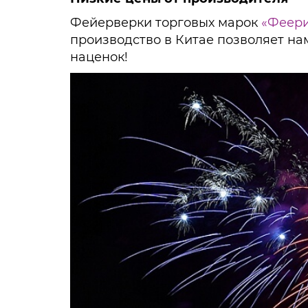
Фейерверки торговых марок
«Феер
производство в Китае позволяет на
наценок!