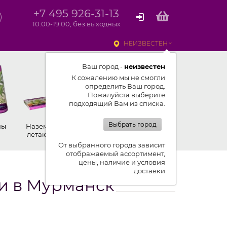
+7 495 926-31-13
10:00-19:00, без выходных
НЕИЗВЕСТЕН
Ваш город -
неизвестен
К сожалению мы не смогли
определить Ваш город.
Пожалуйста выберите
подходящий Вам из списка.
Выбрать город
ны
Наземные,
Ракеты
Петарды
летающие
От выбранного города зависит
отображаемый ассортимент,
цены, наличие и условия
доставки
и в Мурманск