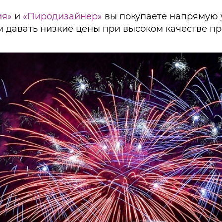
ия»
и
«Пиродизайнер»
вы покупаете напрямую 
м давать низкие цены при высоком качестве п