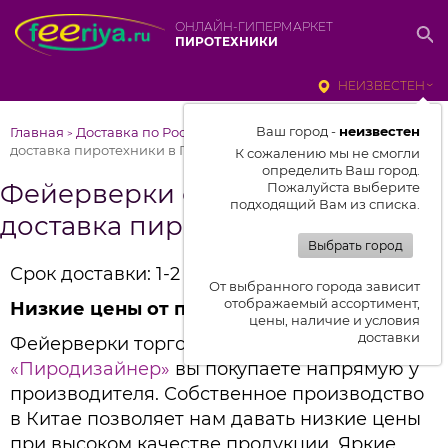
ОНЛАЙН-ГИПЕРМАРКЕТ
ПИРОТЕХНИКИ
НЕИЗВЕСТЕН
Ваш город -
неизвестен
Главная
Доставка по России
Фейерверки от Феерии –
>
>
доставка пиротехники в Пенза
К сожалению мы не смогли
определить Ваш город.
Фейерверки от Феерии –
Пожалуйста выберите
подходящий Вам из списка.
доставка пиротехники в Пенза
Выбрать город
Срок доставки: 1-2 дня
От выбранного города зависит
отображаемый ассортимент,
Низкие цены от производителя
цены, наличие и условия
доставки
Фейерверки торговых марок
«Феерия»
и
«Пиродизайнер»
вы покупаете напрямую у
производителя. Собственное производство
в Китае позволяет нам давать низкие цены
при высоком качестве продукции. Яркие