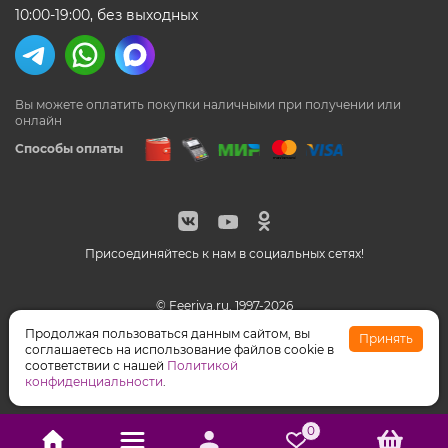
10:00-19:00, без выходных
Вы можете оплатить покупки наличными
при получении или
онлайн
Способы оплаты
Присоединяйтесь к нам в социальных сетях!
© Feeriya.ru, 1997-2026
WhatsApp принадлежат компании Meta, признанной
Продолжая пользоваться данным сайтом, вы
Принять
экстремистской организацией на территории РФ
соглашаетесь на использование файлов cookie в
соответствии с нашей
Политикой
конфиденциальности
.
0