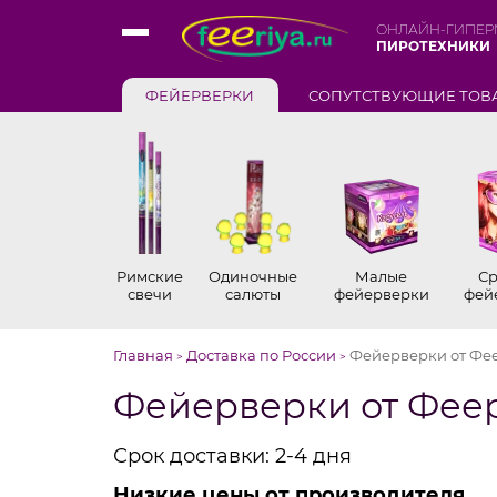
ОНЛАЙН-ГИПЕР
ПИРОТЕХНИКИ
ФЕЙЕРВЕРКИ
СОПУТСТВУЮЩИЕ ТОВ
Римские
Одиночные
Малые
Ср
свечи
салюты
фейерверки
фей
Главная
Доставка по России
Фейерверки от Фее
>
>
Фейерверки от Феер
Срок доставки: 2-4 дня
Низкие цены от производителя