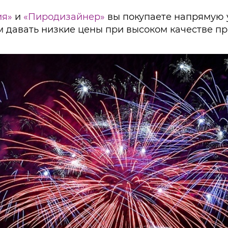
ия»
и
«Пиродизайнер»
вы покупаете напрямую 
м давать низкие цены при высоком качестве п