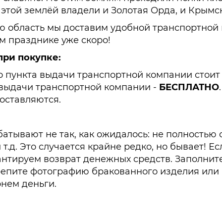
этой землёй владели и Золотая Орда, и Крымск
ю область мы доставим удобной транспортной
м празднике уже скоро!
при покупке:
а до пункта выдачи транспортной компании стоит 
та выдачи транспортной компании -
БЕСПЛАТНО
.
доставляются.
батывают не так, как ожидалось: не полностью
 т.д. Это случается крайне редко, но бывает! Е
антируем возврат денежных средств. Заполни
рикрепите фотографию бракованного изделия ил
рнем деньги.