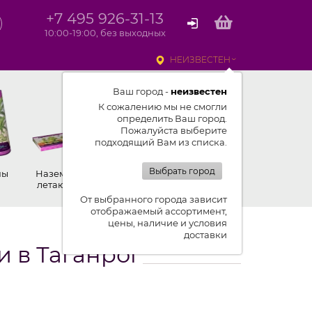
+7 495 926-31-13
10:00-19:00, без выходных
НЕИЗВЕСТЕН
Ваш город -
неизвестен
К сожалению мы не смогли
определить Ваш город.
Пожалуйста выберите
подходящий Вам из списка.
Выбрать город
ны
Наземные,
Ракеты
Петарды
летающие
От выбранного города зависит
отображаемый ассортимент,
цены, наличие и условия
доставки
 в Таганрог