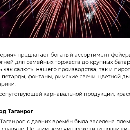
ерия» предлагает богатый ассортимент фейер
х огней для семейных торжеств до крупных бат
ь как салюты нашего производства, так и пиро
 петарды, фонтаны, римские свечи, цветной ды
рики.
сопутствующей карнавальной продукции, красо
од Таганрог
д Таганрог, с давних времён была заселена пл
 славяне. По этим землям проходили полки кие