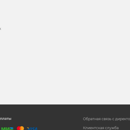
х
и
платы
Обратная связь с директ
Клиентская служба