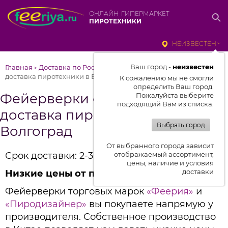
ОНЛАЙН-ГИПЕРМАРКЕТ
ПИРОТЕХНИКИ
НЕИЗВЕСТЕН
Ваш город -
неизвестен
Главная
Доставка по России
Фейерверки от Феерии –
>
>
доставка пиротехники в Волгоград
К сожалению мы не смогли
определить Ваш город.
Фейерверки от Феерии –
Пожалуйста выберите
подходящий Вам из списка.
доставка пиротехники в
Выбрать город
Волгоград
От выбранного города зависит
Срок доставки: 2-3 дня
отображаемый ассортимент,
цены, наличие и условия
доставки
Низкие цены от производителя
Фейерверки торговых марок
«Феерия»
и
«Пиродизайнер»
вы покупаете напрямую у
производителя. Собственное производство