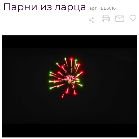
Парни из ларца
арт:
FEE6016