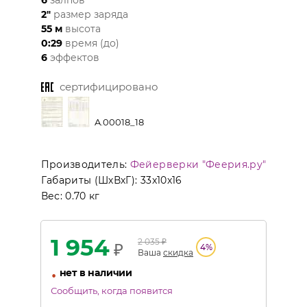
2"
размер заряда
55 м
высота
0:29
время (до)
6
эффектов
сертифицировано
A.00018_18
Производитель:
Фейерверки "Феерия.ру"
Габариты (ШхВхГ):
33x10x16
Вес:
0.70 кг
1 954
2 035
₽
₽
4
%
Ваша
скидка
•
нет в наличии
Сообщить, когда появится