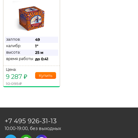
залпов:
49
калибр:
1"
высота:
25 м
время работы:
до
0:41
Цена:
9 287
₽
10 095
₽
+7 495
926-31-13
10:00-19:00, без выходных