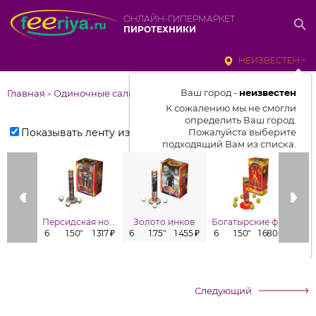
ОНЛАЙН-ГИПЕРМАРКЕТ
ПИРОТЕХНИКИ
НЕИЗВЕСТЕН
Ваш город -
неизвестен
Главная
Одиночные салюты
>
К сожалению мы не смогли
определить Ваш город.
Показывать ленту изделий
Пожалуйста выберите
подходящий Вам из списка.
Выбрать город
От выбранного города зависит
отображаемый ассортимент,
Персидская ночь
Золото инков
Богатырские фестивальные шары
Зар
цены, наличие и условия
6
1.50"
1 317 ₽
6
1.75"
1 455 ₽
6
1.50"
1 680 ₽
6
доставки
Следующий