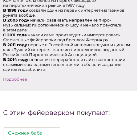
Компания была одной из первых вышедших
на пиротехнический рынок в 1997 году.
В 1998 году
создали один из первых интернет-магазинов
рунета вообще...
В 2003 году
начали развивать направление пиро-
музыкальных пиротехнических шоу и немало преуспели
в этом деле.
С 2011 года
начали сами производить и импортировать
Фирменные фейерверки под брендом Феерия.ру.
В 2011 году
первые в Российской истории получили диплом
как «Лучший интернет-магазин пиротехники», выданный
Российской Пиротехнической Ассоциацией.
В 2014 году
полностью переработали сайт в соответствии
с самыми последними тенденциями в области создания
сайтов и юзабилити.
Подробнее
С этим фейерверком покупают:
Снежная баба