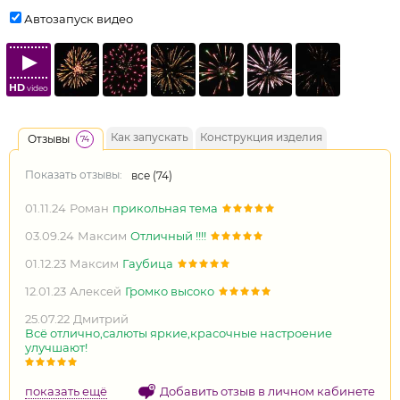
Автозапуск видео
HD
video
Как запускать
Конструкция изделия
Отзывы
74
Показать отзывы:
все (
74
)
01.11.24
Роман
прикольная тема
03.09.24
Максим
Отличный !!!!
01.12.23
Максим
Гаубица
12.01.23
Алексей
Громко высоко
25.07.22
Дмитрий
Всё отлично,салюты яркие,красочные настроение
улучшают!
показать ещё
Добавить отзыв в личном кабинете