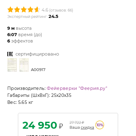
4.6
(отзывов: 66)
24.5
Экспертный рейтинг:
9 м
высота
6:07
время (до)
6
эффектов
сертифицировано
A00917
Производитель:
Фейерверки "Феерия.ру"
Габариты (ШхВхГ):
25x20x35
Вес:
5.65 кг
24 950
27 722
₽
₽
10
%
Ваша
скидка