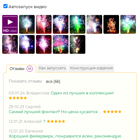
Автозапуск видео
HD
video
Как запускать
Конструкция изделия
Отзывы
66
Показать отзывы:
все (
66
)
03.01.24
Владислав
Один из лучших в коллекции!
29.10.23
Сергей
Самый лучший фонтан!!! Но цена кусается ...
12.01.21
Алексей
?
12.01.20
Евгений
Хороший фейерверк, понравился всем, рекомендую