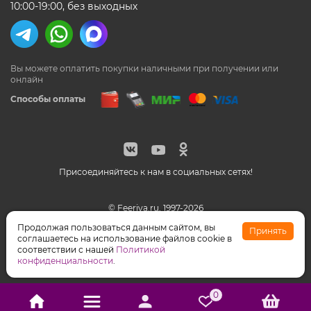
10:00-19:00, без выходных
Вы можете оплатить покупки наличными
при получении или
онлайн
Способы оплаты
Присоединяйтесь к нам в социальных сетях!
© Feeriya.ru, 1997-2026
WhatsApp принадлежат компании Meta, признанной
Продолжая пользоваться данным сайтом, вы
Принять
экстремистской организацией на территории РФ
соглашаетесь на использование файлов cookie в
соответствии с нашей
Политикой
конфиденциальности
.
0