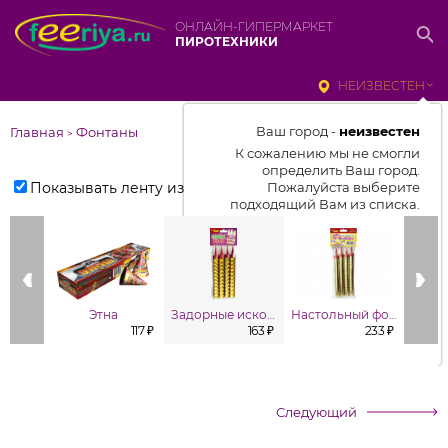
ОНЛАЙН-ГИПЕРМАРКЕТ
ПИРОТЕХНИКИ
НЕИЗВЕСТЕН
Ваш город -
неизвестен
Главная
Фонтаны
>
К сожалению мы не смогли
определить Ваш город.
Показывать ленту изделий
Пожалуйста выберите
подходящий Вам из списка.
Выбрать город
От выбранного города зависит
отображаемый ассортимент,
Этна
Задорные искорки
Настольный фонтан (в уп. 4шт.)
цены, наличие и условия
117 ₽
163 ₽
233 ₽
доставки
Следующий