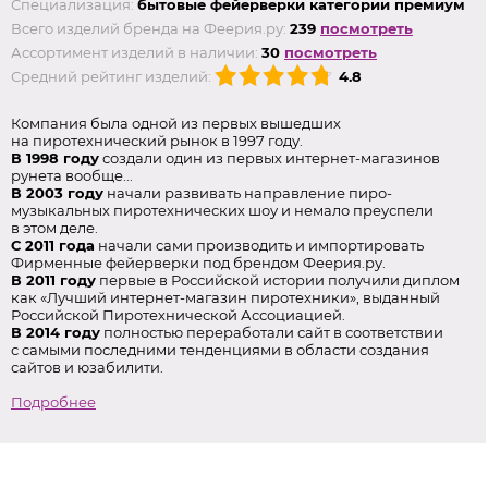
Специализация:
бытовые фейерверки категории премиум
Всего изделий бренда на Феерия.ру:
239
посмотреть
Ассортимент изделий в наличии:
30
посмотреть
Средний рейтинг изделий:
4.8
Компания была одной из первых вышедших
на пиротехнический рынок в 1997 году.
В 1998 году
создали один из первых интернет-магазинов
рунета вообще...
В 2003 году
начали развивать направление пиро-
музыкальных пиротехнических шоу и немало преуспели
в этом деле.
С 2011 года
начали сами производить и импортировать
Фирменные фейерверки под брендом Феерия.ру.
В 2011 году
первые в Российской истории получили диплом
как «Лучший интернет-магазин пиротехники», выданный
Российской Пиротехнической Ассоциацией.
В 2014 году
полностью переработали сайт в соответствии
с самыми последними тенденциями в области создания
сайтов и юзабилити.
Подробнее