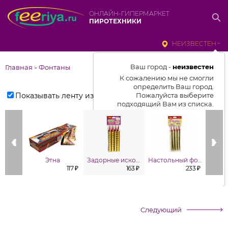
ОНЛАЙН-ГИПЕРМАРКЕТ
ПИРОТЕХНИКИ
НЕИЗВЕСТЕН
Ваш город -
неизвестен
Главная
Фонтаны
>
К сожалению мы не смогли
определить Ваш город.
Показывать ленту изделий
Пожалуйста выберите
подходящий Вам из списка.
Выбрать город
От выбранного города зависит
отображаемый ассортимент,
Этна
Задорные искорки
Настольный фонтан (в уп. 4шт.)
цены, наличие и условия
117 ₽
163 ₽
233 ₽
доставки
Следующий