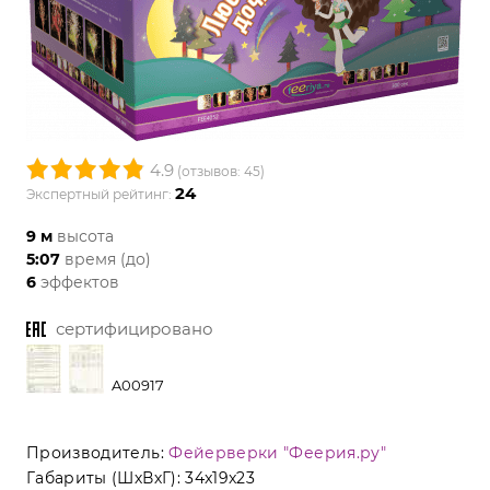
4.9
(отзывов: 45)
24
Экспертный рейтинг:
9 м
высота
5:07
время (до)
6
эффектов
сертифицировано
A00917
Производитель:
Фейерверки "Феерия.ру"
Габариты (ШхВхГ):
34x19x23