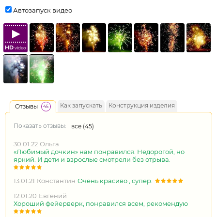
Автозапуск видео
HD
video
Как запускать
Конструкция изделия
Отзывы
45
Показать отзывы:
все (
45
)
30.01.22
Ольга
«Любимый дочкин» нам понравился. Недорогой, но
яркий. И дети и взрослые смотрели без отрыва.
13.01.21
Константин
Очень красиво , супер.
12.01.20
Евгений
Хороший фейерверк, понравился всем, рекомендую