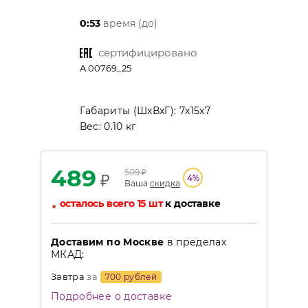
0:53
время (до)
сертифицировано
A.00769_25
Габариты (ШхВхГ):
7x15x7
Вес:
0.10 кг
489
509
₽
₽
4
%
Ваша
скидка
•
осталось всего 15 шт
к доставке
Доставим по Москве
в пределах
МКАД:
Завтра
за
700 рублей
Подробнее о доставке