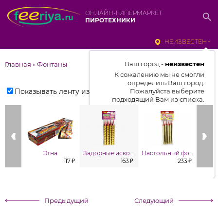
ОНЛАЙН-ГИПЕРМАРКЕТ
ПИРОТЕХНИКИ
НЕИЗВЕСТЕН
Ваш город -
неизвестен
Главная
Фонтаны
>
К сожалению мы не смогли
определить Ваш город.
Показывать ленту изделий
Пожалуйста выберите
подходящий Вам из списка.
Выбрать город
От выбранного города зависит
отображаемый ассортимент,
Этна
Задорные искорки
Настольный фонтан (в уп. 4шт.)
цены, наличие и условия
117 ₽
163 ₽
233 ₽
доставки
Предыдущий
Следующий