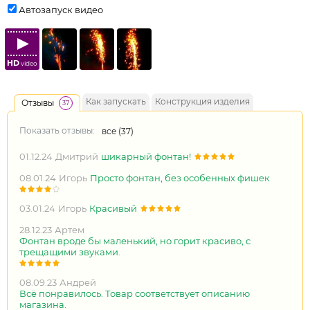
Автозапуск видео
HD
video
Как запускать
Конструкция изделия
Отзывы
37
Показать отзывы:
все (
37
)
01.12.24
Дмитрий
шикарный фонтан!
08.01.24
Игорь
Просто фонтан, без особенных фишек
03.01.24
Игорь
Красивый
28.12.23
Артем
Фонтан вроде бы маленький, но горит красиво, с
трещащими звуками.
08.09.23
Андрей
Всё понравилось. Товар соответствует описанию
магазина.