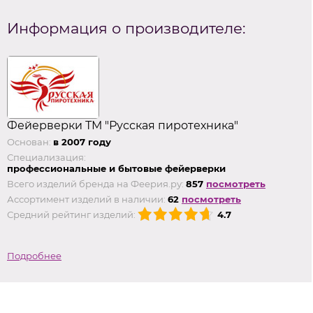
Информация о производителе:
Фейерверки ТМ "Русская пиротехника"
Основан:
в 2007 году
Специализация:
профессиональные и бытовые фейерверки
Всего изделий бренда на Феерия.ру:
857
посмотреть
Ассортимент изделий в наличии:
62
посмотреть
Средний рейтинг изделий:
4.7
Подробнее