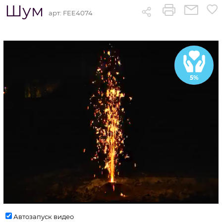
Шум
арт:
FEE4074
-30
%
5%
Автозапуск видео