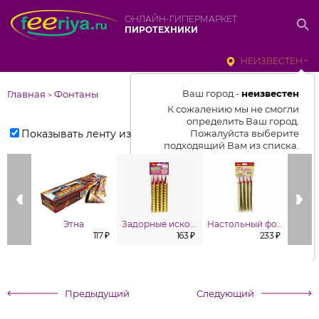
ОНЛАЙН-ГИПЕРМАРКЕТ
ПИРОТЕХНИКИ
НЕИЗВЕСТЕН
Ваш город -
неизвестен
Главная
Фонтаны
>
К сожалению мы не смогли
определить Ваш город.
Показывать ленту изделий
Пожалуйста выберите
подходящий Вам из списка.
Выбрать город
От выбранного города зависит
отображаемый ассортимент,
Этна
Задорные искорки
Настольный фонтан (в уп. 4шт.)
цены, наличие и условия
117 ₽
163 ₽
233 ₽
доставки
Предыдущий
Следующий