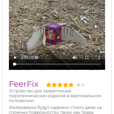
FeerFix
34
Устройство для закрепления
пиротехнических изделий в вертикальном
положении.
Фейерверки будут надежно стоять даже на
сложных поверхностях, таких, как трава,