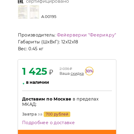
сертифицировано
A.00195
Производитель:
Фейерверки "Феерия.ру"
Габариты (ШхВхГ):
12x12x18
Вес:
0.45 кг
1 425
2 036
₽
₽
30
%
Ваша
скидка
•
в наличии
Доставим по Москве
в пределах
МКАД:
Завтра
за
700 рублей
Подробнее о доставке