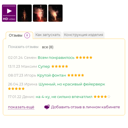
HD
video
Как запускать
Конструкция изделия
Отзывы
8
Показать отзывы:
все (
8
)
02.01.24
Семен
Всем понравилось
13.11.23
Максим
Супер
08.07.23
Игорь
Крутой фонтан
26.04.23
Ирина
Шумный, но красивый фейерверк
17.01.22
Денис
на 4-ку, не сильно впечатлил
показать ещё
Добавить отзыв в личном кабинете