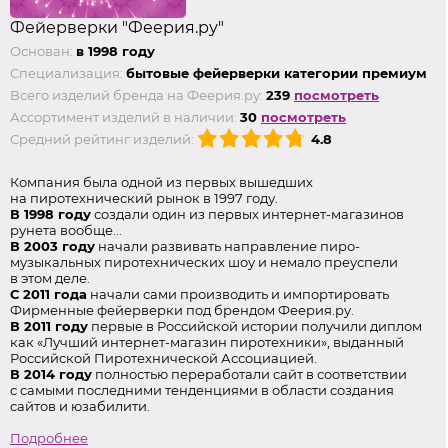
Фейерверки "Феерия.ру"
Основан:
в 1998 году
Специализация:
бытовые фейерверки категории премиум
Всего изделий бренда на Феерия.ру:
239
посмотреть
Ассортимент изделий в наличии:
30
посмотреть
Средний рейтинг изделий:
4.8
Компания была одной из первых вышедших
на пиротехнический рынок в 1997 году.
В 1998 году
создали один из первых интернет-магазинов
рунета вообще...
В 2003 году
начали развивать направление пиро-
музыкальных пиротехнических шоу и немало преуспели
в этом деле.
С 2011 года
начали сами производить и импортировать
Фирменные фейерверки под брендом Феерия.ру.
В 2011 году
первые в Российской истории получили диплом
как «Лучший интернет-магазин пиротехники», выданный
Российской Пиротехнической Ассоциацией.
В 2014 году
полностью переработали сайт в соответствии
с самыми последними тенденциями в области создания
сайтов и юзабилити.
Подробнее