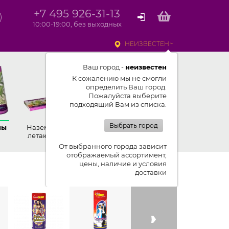
+7 495 926-31-13
10:00-19:00, без выходных
НЕИЗВЕСТЕН
Ваш город -
неизвестен
К сожалению мы не смогли
определить Ваш город.
Пожалуйста выберите
подходящий Вам из списка.
Выбрать город
ны
Наземные,
Ракеты
Петарды
летающие
От выбранного города зависит
отображаемый ассортимент,
цены, наличие и условия
Показывать ленту изделий
доставки