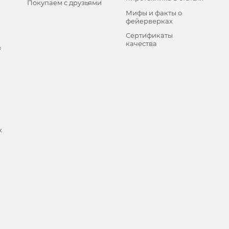
Покупаем с друзьями
Мифы и факты о
фейерверках
Сертификаты
качества
в
х
и