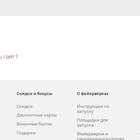
ш сайт?
Скидки и бонусы
О фейерверках
Скидки
Инструкции по
запуску
Дисконтные карты
Площадки для
Бонусные баллы
запуска
Подарки
Фейерверки и
пиротехника в статьях