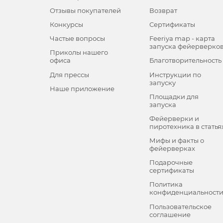
Отзывы покупателей
Возврат
Конкурсы
Сертификаты
Частые вопросы
Feeriya map - карта
запуска фейерверко
Приколы нашего
офиса
Благотворительность
Для прессы
Инструкции по
запуску
Наше приложение
Площадки для
запуска
Фейерверки и
пиротехника в статья
Мифы и факты о
фейерверках
Подарочные
сертификаты
Политика
конфиденциальност
Пользовательское
соглашение