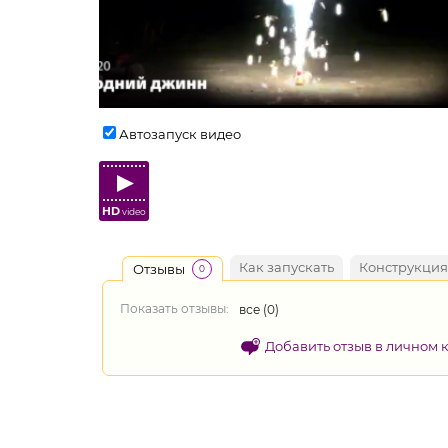
Автозапуск видео
HD
video
Как запускать
Конструкция
Отзывы
0
Показать отзывы:
все (
0
)
Добавить отзыв в личном 