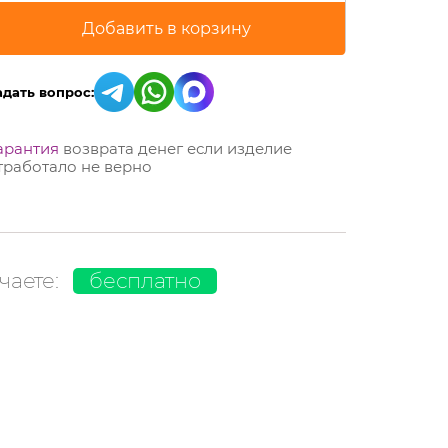
адать вопрос:
арантия
возврата денег если изделие
тработало не верно
чаете:
бесплатно