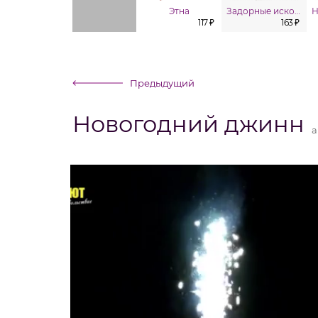
Этна
Задорные искорки
117 ₽
163 ₽
Предыдущий
Новогодний джинн
а