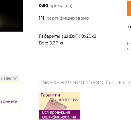
0:50
время (до)
сертифицировано
З
Габариты (ШхВхГ):
8x20x8
Вес:
0.20 кг
Г
о
 изделия
Заказывая этот товар, Вы полу
кабинете