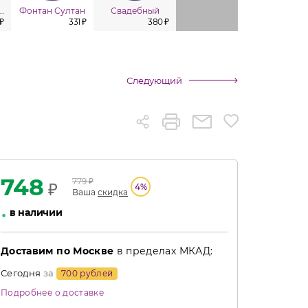
юлики (в уп. 4 шт.)
Фонтан Султан
Свадебный
Гейзер
Мару
 ₽
331 ₽
380 ₽
392 ₽
Следующий
748
779
₽
₽
4
%
Ваша
скидка
•
в наличии
Доставим по Москве
в пределах МКАД:
Сегодня
за
700 рублей
Подробнее о доставке