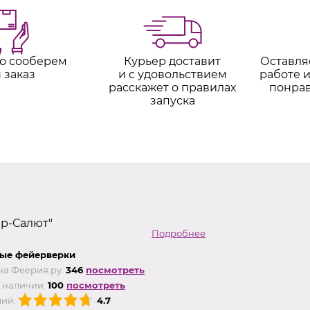
о сооберем
Курьер доставит
Оставля
 заказ
и с удовольствием
работе и
расскажет о правилах
понра
запуска
ер-Салют"
Подробнее
ые фейерверки
на Феерия.ру:
346
посмотреть
 наличии:
100
посмотреть
ий:
4.7