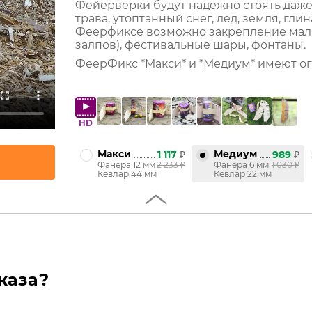
Фейерверки будут надежно стоять даже 
трава, утоптанный снег, лед, земля, гл
Феерфиксе возможно закрепление малых
залпов), фестивальные шары, фонтаны.
ФеерФикс *Макси* и *Медиум* имеют ог
HD
Макси
Медиум
1 117
₽
989
₽
Фанера 12 мм
2 233
₽
Фанера 6 мм
1 030
₽
Кевлар 44 мм
Кевлар 22 мм
каза?