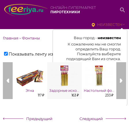
ОНЛАЙН-ГИПЕРМАРКЕТ
ПИРОТЕХНИКИ
НЕИЗВЕСТЕН
Ваш город -
неизвестен
Главная
Фонтаны
>
К сожалению мы не смогли
определить Ваш город.
Показывать ленту изделий
Пожалуйста выберите
подходящий Вам из списка.
Выбрать город
От выбранного города зависит
отображаемый ассортимент,
Этна
Задорные искорки
Настольный фонтан (в уп. 4шт.)
цены, наличие и условия
117 ₽
163 ₽
233 ₽
доставки
Предыдущий
Следующий