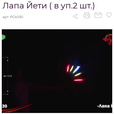
Лапа Йети ( в уп.2 шт.)
арт:
РС4030