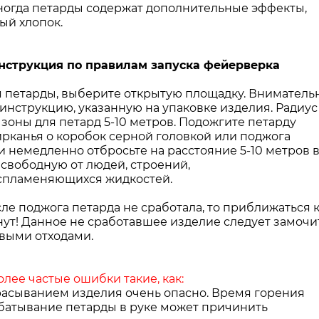
огда петарды содержат дополнительные эффекты,
ый хлопок.
нструкция по правилам запуска фейерверка
я петарды, выберите открытую площадку. Вниматель
инструкцию, указанную на упаковке изделия. Радиус
зоны для петард 5-10 метров. Подожгите петарду
ирканья о коробок серной головкой или поджога
и немедленно отбросьте на расстояние 5-10 метров 
 свободную от людей, строений,
спламеняющихся жидкостей.
ле поджога петарда не сработала, то приближаться 
нут! Данное не сработавшее изделие следует замочи
овыми отходами.
лее частые ошибки такие, как:
брасыванием изделия очень опасно. Время горения
абатывание петарды в руке может причинить