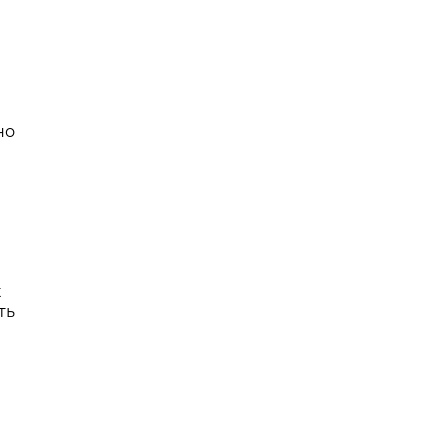
но
в
к
ть