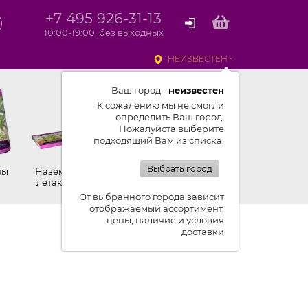
+7 495 926-31-13
10:00-19:00, без выходных
НЕИЗВЕСТЕН
Ваш город -
неизвестен
К сожалению мы не смогли
определить Ваш город.
Пожалуйста выберите
подходящий Вам из списка.
Выбрать город
ны
Наземные,
Ракеты
Петарды
летающие
От выбранного города зависит
отображаемый ассортимент,
цены, наличие и условия
доставки