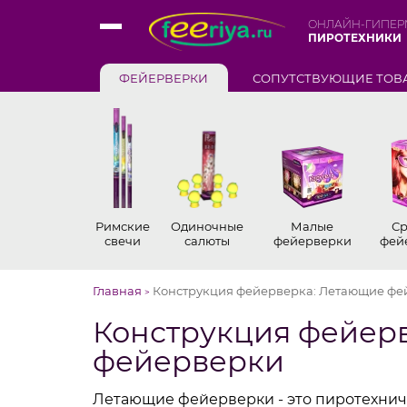
ОНЛАЙН-ГИПЕР
ПИРОТЕХНИКИ
ФЕЙЕРВЕРКИ
СОПУТСТВУЮЩИЕ ТОВ
Римские
Одиночные
Малые
Ср
свечи
салюты
фейерверки
фей
Главная
Конструкция фейерверка: Летающие фе
>
Конструкция фейер
фейерверки
Летающие фейерверки - это пиротехниче