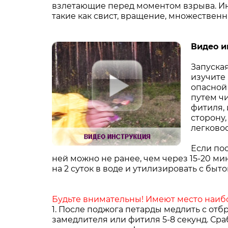
взлетающие перед моментом взрыва. Ин
такие как свист, вращение, множественн
Видео и
Запуска
изучите 
опасной 
путем ч
фитиля, 
сторону,
легково
Если пос
ней можно не ранее, чем через 15-20 ми
на 2 суток в воде и утилизировать с быт
Будьте внимательны! Имеют место наибо
1. После поджога петарды медлить с от
замедлителя или фитиля 5-8 секунд. Ср