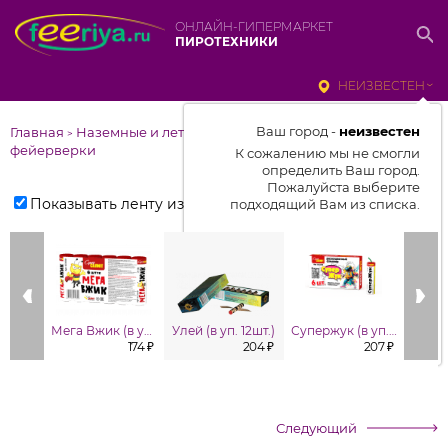
ОНЛАЙН-ГИПЕРМАРКЕТ
ПИРОТЕХНИКИ
НЕИЗВЕСТЕН
Ваш город -
неизвестен
Главная
Наземные и летающие
>
фейерверки
К сожалению мы не смогли
определить Ваш город.
Пожалуйста выберите
Показывать ленту изделий
подходящий Вам из списка.
Выбрать город
От выбранного города зависит
отображаемый ассортимент,
цены, наличие и условия
Мега Вжик (в уп. 6 шт.)
Улей (в уп. 12шт.)
Супержук (в уп. 6 шт.)
доставки
174 ₽
204 ₽
207 ₽
Следующий