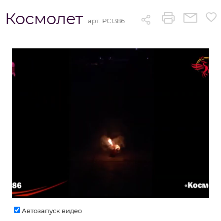
Космолет
арт:
РС1386
Автозапуск видео