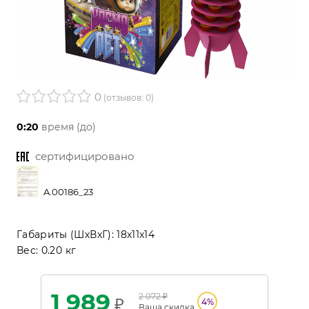
0
(отзывов: 0)
0:20
время (до)
сертифицировано
A.00186_23
Габариты (ШхВхГ):
18x11x14
Вес:
0.20 кг
1 989
2 072
₽
₽
4
%
Ваша
скидка