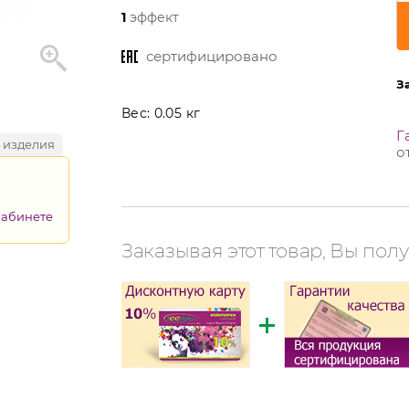
1
эффект
сертифицировано
З
Вес:
0.05 кг
Г
 изделия
о
кабинете
Заказывая этот товар, Вы полу