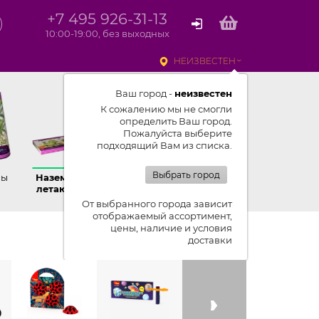
+7 495 926-31-13
10:00-19:00, без выходных
НЕИЗВЕСТЕН
Ваш город -
неизвестен
К сожалению мы не смогли
определить Ваш город.
Пожалуйста выберите
подходящий Вам из списка.
Выбрать город
ны
Наземные,
Ракеты
Петарды
летающие
От выбранного города зависит
отображаемый ассортимент,
цены, наличие и условия
Показывать ленту изделий
доставки