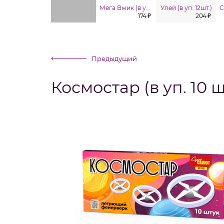
Мега Вжик (в уп. 6 шт.)
Улей (в уп. 12шт.)
174 ₽
204 ₽
Предыдущий
Космостар (в уп. 10 ш