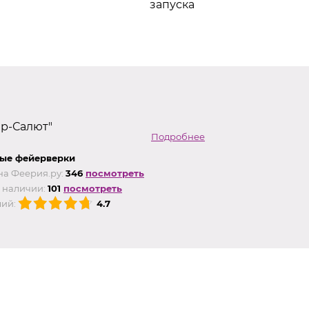
запуска
ер-Салют"
Подробнее
ые фейерверки
на Феерия.ру:
346
посмотреть
 наличии:
101
посмотреть
ий:
4.7