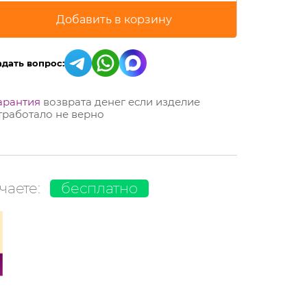
адать вопрос:
арантия
возврата денег если изделие
тработало не верно
чаете:
бесплатно