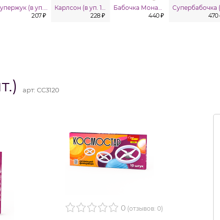
Супержук (в уп. 6 шт.)
Карлсон (в уп. 12шт.)
Бабочка Монарх (в упаковке 3 шт.)
207 ₽
228 ₽
440 ₽
470 
т.)
арт:
СС3120
0
(отзывов: 0)