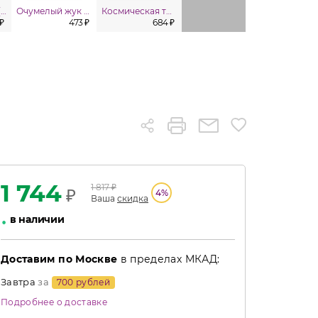
Супербабочка (в уп. 3шт.)
Очумелый жук (в уп. 3 шт.)
Космическая трилогия
Вертушка Ланцет (в уп. 4 шт.)
₽
473 ₽
684 ₽
794 ₽
8
1 744
1 817
₽
₽
4
%
Ваша
скидка
•
в наличии
Доставим по Москве
в пределах МКАД:
Завтра
за
700 рублей
Подробнее о доставке