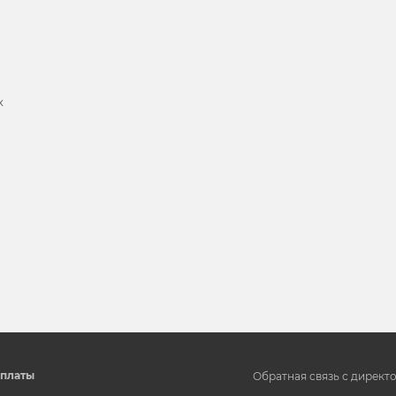
х
и
платы
Обратная связь с директ