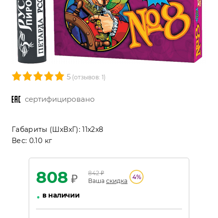
5
(отзывов: 1)
сертифицировано
Габариты (ШхВхГ):
11x2x8
Вес:
0.10 кг
808
842
₽
₽
4
%
Ваша
скидка
•
в наличии