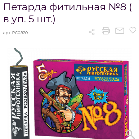
Петарда фитильная №8 (
в уп. 5 шт.)
арт:
РС0820