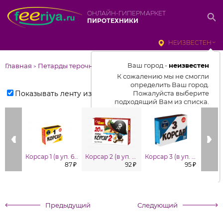
ОНЛАЙН-ГИПЕРМАРКЕТ
ПИРОТЕХНИКИ
НЕИЗВЕСТЕН
Ваш город -
неизвестен
Главная
Петарды терочные и фитильные
>
К сожалению мы не смогли
определить Ваш город.
Показывать ленту изделий
Пожалуйста выберите
подходящий Вам из списка.
Выбрать город
От выбранного города зависит
отображаемый ассортимент,
Корсар 1 (в уп. 60 шт.)
Корсар 2 (в уп. 20шт.)
Корсар 3 (в уп. 20 шт.)
цены, наличие и условия
87 ₽
92 ₽
95 ₽
доставки
Предыдущий
Следующий