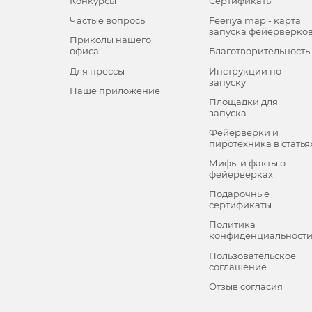
Конкурсы
Сертификаты
Частые вопросы
Feeriya map - карта
запуска фейерверко
Приколы нашего
офиса
Благотворительность
Для прессы
Инструкции по
запуску
Наше приложение
Площадки для
запуска
Фейерверки и
пиротехника в статья
Мифы и факты о
фейерверках
Подарочные
сертификаты
Политика
конфиденциальност
Пользовательское
соглашение
Отзыв согласия