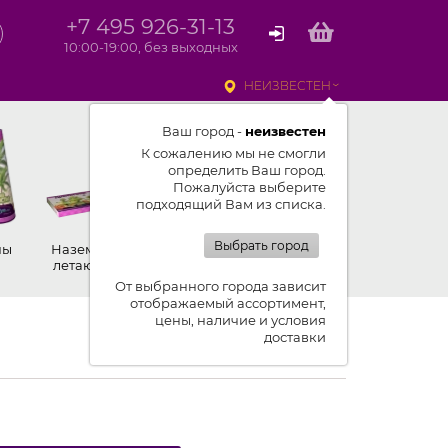
+7 495 926-31-13
10:00-19:00, без выходных
НЕИЗВЕСТЕН
Ваш город -
неизвестен
К сожалению мы не смогли
определить Ваш город.
Пожалуйста выберите
подходящий Вам из списка.
Выбрать город
ны
Наземные,
Ракеты
Петарды
летающие
От выбранного города зависит
отображаемый ассортимент,
цены, наличие и условия
к списку новостей
доставки