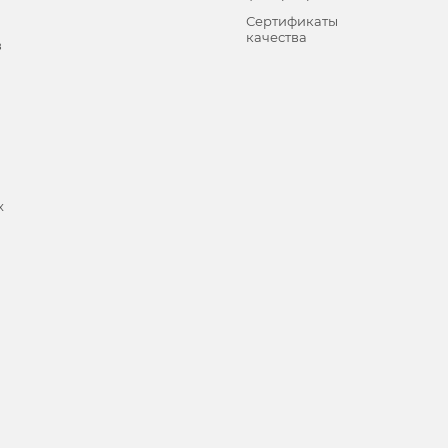
Сертификаты
качества
в
х
и