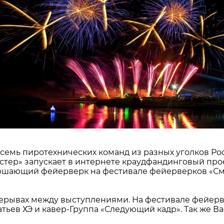
е семь пиротехнических команд из разных уголков Р
тер» запускает в интернете краудфандинговый про
вершающий фейерверк на фестивале фейерверков «С
рерывах между выступлениями. На фестивале фейер
тьев ХЭ и кавер-Группа «Следующий кадр». Так же В