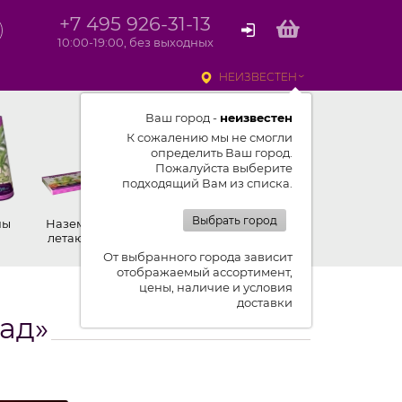
+7 495 926-31-13
10:00-19:00, без выходных
НЕИЗВЕСТЕН
Ваш город -
неизвестен
К сожалению мы не смогли
определить Ваш город.
Пожалуйста выберите
подходящий Вам из списка.
Выбрать город
ны
Наземные,
Ракеты
Петарды
летающие
От выбранного города зависит
отображаемый ассортимент,
цены, наличие и условия
к списку новостей
доставки
ад»