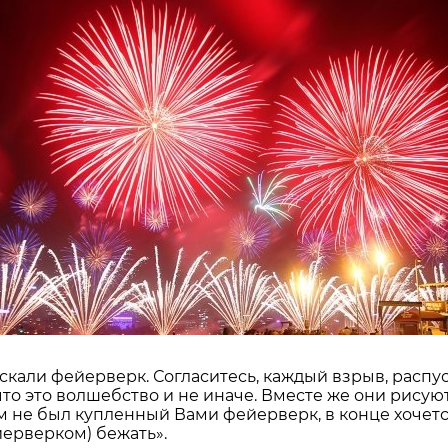
пускали фейерверк. Согласитесь, каждый взрыв, расп
, что это волшебство и не иначе. Вместе же они рис
не был купленный Вами фейерверк, в конце хочется 
йерверком) бежать».