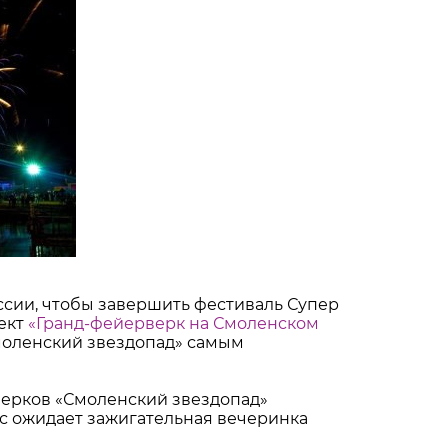
оссии, чтобы завершить фестиваль Супер
ект
«Гранд-фейерверк на Смоленском
моленский звездопад» самым
верков «Смоленский звездопад»
ас ожидает зажигательная вечеринка