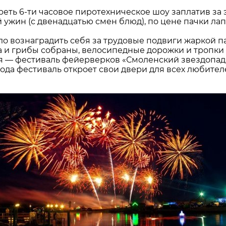
реть 6-ти часовое пиротехническое шоу заплатив за
 ужин (с двенадцатью смен блюд), по цене пачки ла
о вознаградить себя за трудовые подвиги жаркой па
 и грибы собраны, велосипедные дорожки и тропки 
 — фестиваль фейерверков «Смоленский звездопад».
года фестиваль откроет свои двери для всех любите