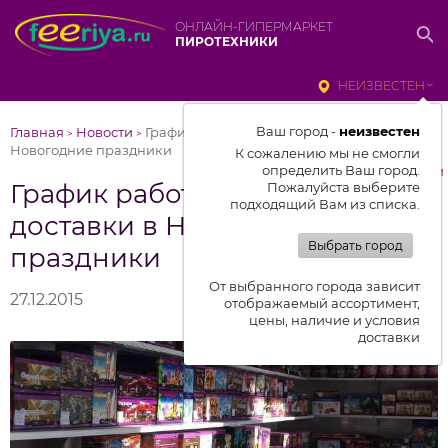
ОНЛАЙН-ГИПЕРМАРКЕТ
ПИРОТЕХНИКИ
НЕИЗВЕСТЕН
Ваш город -
неизвестен
Главная
Новости
График работы и стомиость доставки в
>
>
Новогодние праздники
К сожалению мы не смогли
определить Ваш город.
к списку новостей
График работы и стомиость
Пожалуйста выберите
подходящий Вам из списка.
доставки в Новогодние
Выбрать город
праздники
От выбранного города зависит
27.12.2015
отображаемый ассортимент,
цены, наличие и условия
доставки