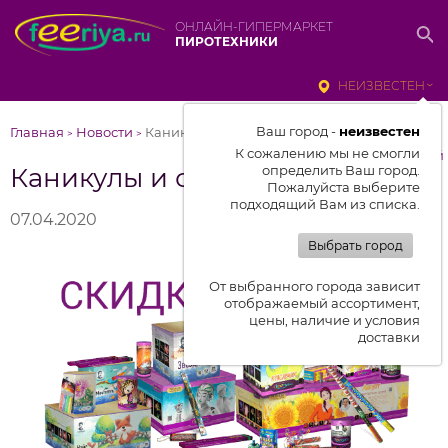
ОНЛАЙН-ГИПЕРМАРКЕТ
ПИРОТЕХНИКИ
НЕИЗВЕСТЕН
Ваш город -
неизвестен
Главная
Новости
Каникулы и скидки до 60%!!!
>
>
К сожалению мы не смогли
к списку новостей
Каникулы и скидки до 60%!!!
определить Ваш город.
Пожалуйста выберите
подходящий Вам из списка.
07.04.2020
Выбрать город
От выбранного города зависит
отображаемый ассортимент,
цены, наличие и условия
доставки