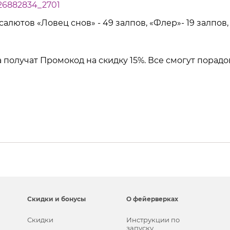
-26882834_2701
алютов «Ловец снов» - 49 залпов, «Флер»- 19 залпов
 получат Промокод на скидку 15%. Все смогут порад
Скидки и бонусы
О фейерверках
Скидки
Инструкции по
запуску