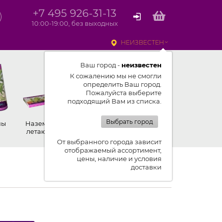
+7 495 926-31-13
10:00-19:00, без выходных
НЕИЗВЕСТЕН
Ваш город -
неизвестен
К сожалению мы не смогли
определить Ваш город.
Пожалуйста выберите
подходящий Вам из списка.
Выбрать город
ны
Наземные,
Ракеты
Петарды
летающие
От выбранного города зависит
отображаемый ассортимент,
цены, наличие и условия
к списку новостей
доставки