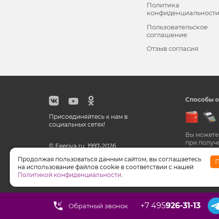
Политика
конфиденциальност
Пользовательское
соглашение
Отзыв согласия
Способы о
Присоединяйтесь к нам в
социальных сетях!
Вы можете
при получ
© Feeriya.ru, 1997-2026
Продолжая пользоваться данным сайтом, вы соглашаетесь
П
на использование файлов cookie в соответствии с нашей
WhatsApp принадлежат компании Meta, признанной э
Политикой конфиденциальности
.
+7 495
926-31-13
Обратный звонок