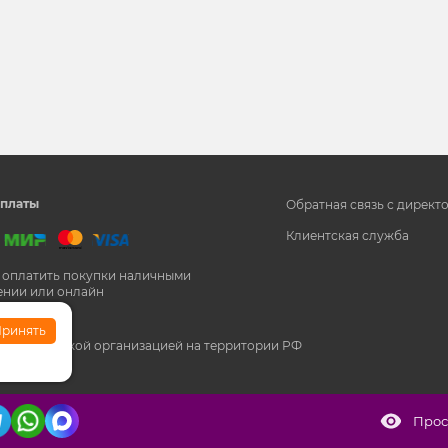
и
платы
Обратная связь с директ
Клиентская служба
 оплатить покупки наличными
ении или онлайн
ринять
кстремистской организацией на территории РФ
Прос