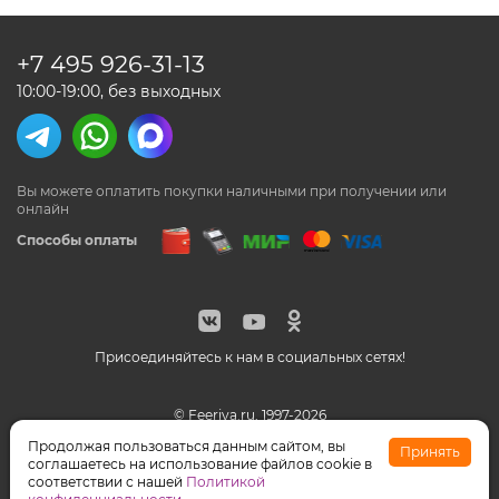
+7 495
926-31-13
10:00-19:00, без выходных
Вы можете оплатить покупки наличными
при получении или
онлайн
Способы оплаты
Присоединяйтесь к нам в социальных сетях!
© Feeriya.ru, 1997-2026
WhatsApp принадлежат компании Meta, признанной
Продолжая пользоваться данным сайтом, вы
Принять
экстремистской организацией на территории РФ
соглашаетесь на использование файлов cookie в
соответствии с нашей
Политикой