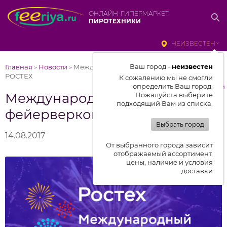
ОНЛАЙН-ГИПЕРМАРКЕТ
ПИРОТЕХНИКИ
НЕИЗВЕСТЕН
Ваш город -
неизвестен
Главная
Новости
Международный фестиваль фейерверков
>
>
РОСТЕХ
К сожалению мы не смогли
определить Ваш город.
к списку новостей
Международный фестиваль
Пожалуйста выберите
подходящий Вам из списка.
фейерверков РОСТЕХ
Выбрать город
14.08.2017
От выбранного города зависит
отображаемый ассортимент,
цены, наличие и условия
доставки